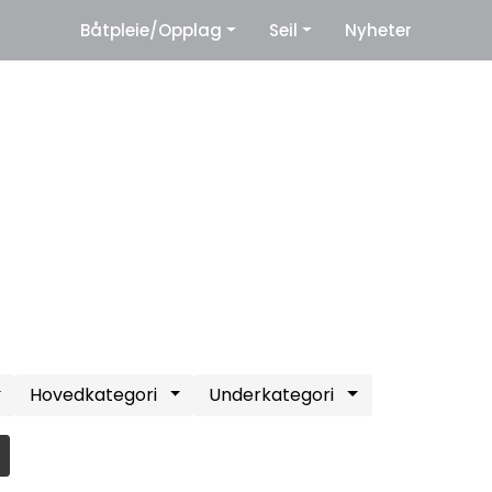
|
Båtpleie/Opplag
Seil
Nyheter
eter
Leverandører
Hovedkategori
Underkategori