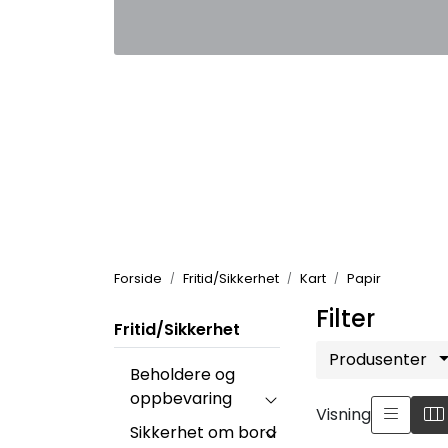
Skip to main content
|
|
Kontakt oss
Nyhetsbrev
Nyh
Forside
Fritid/Sikkerhet
Kart
Papir
Filter
Fritid/Sikkerhet
Produsenter
Beholdere og
oppbevaring
Visning
Sikkerhet om bord