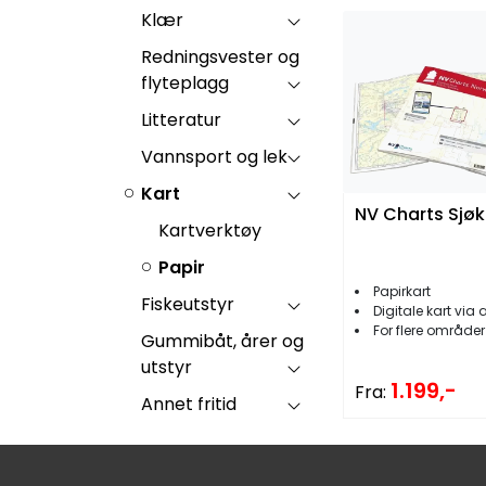
Klær
Redningsvester og
flyteplagg
Litteratur
Vannsport og lek
Kart
NV Charts Sjøk
Kartverktøy
Papir
Papirkart
Fiskeutstyr
Digitale kart via
For flere områder
Gummibåt, årer og
utstyr
1.199,-
Fra:
Annet fritid