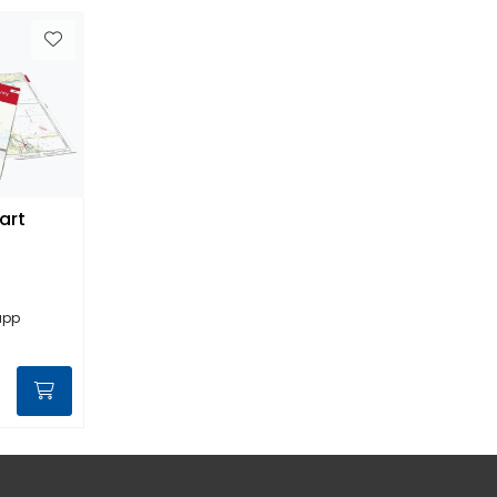
art
 app