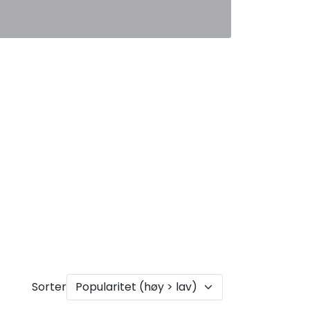
0
Favoritter
Logg inn
Sorter