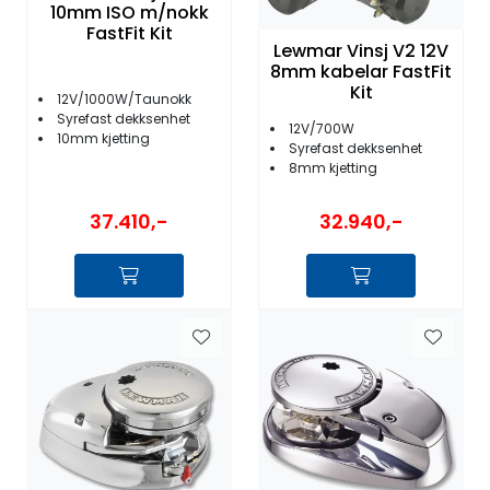
Fortøyning
10mm ISO m/nokk
FastFit Kit
Lewmar Vinsj V2 12V
Fritid/Sikkerhet
8mm kabelar FastFit
Kit
12V/1000W/Taunokk
Syrefast dekksenhet
12V/700W
Båtpleie/Opplag
10mm kjetting
Syrefast dekksenhet
8mm kjetting
Seil
37.410,-
32.940,-
Nyheter