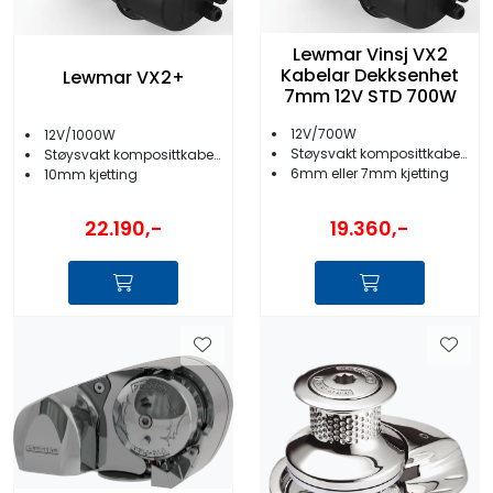
Lewmar Vinsj VX2
Kabelar Dekksenhet
Lewmar VX2+
7mm 12V STD 700W
12V/700W
12V/1000W
Støysvakt komposittkabelar
Støysvakt komposittkabelar
6mm eller 7mm kjetting
10mm kjetting
22.190,-
19.360,-