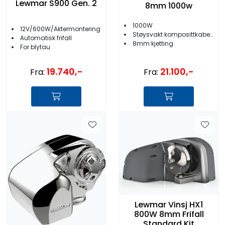
Lewmar S900 Gen. 2
8mm 1000w
1000W
12V/600W/Aktermontering
Støysvakt komposittkabelar
Automatisk frifall
8mm kjetting
For blytau
19.740,-
21.100,-
Fra:
Fra:
Lewmar Vinsj HX1
800W 8mm Frifall
Standard Kit