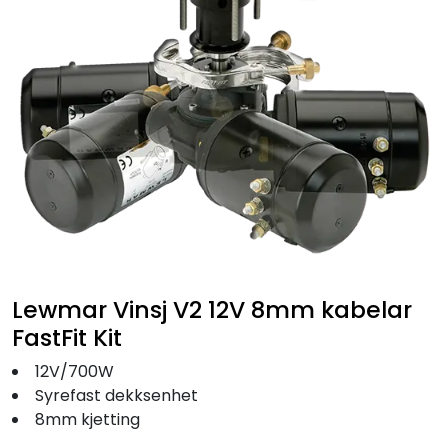
Fortøyning
Fritid/Sikkerhet
Båtpleie/Opplag
Seil
Nyheter
Lewmar Vinsj V2 12V 8mm kabelar
FastFit Kit
12V/700W
Syrefast dekksenhet
8mm kjetting