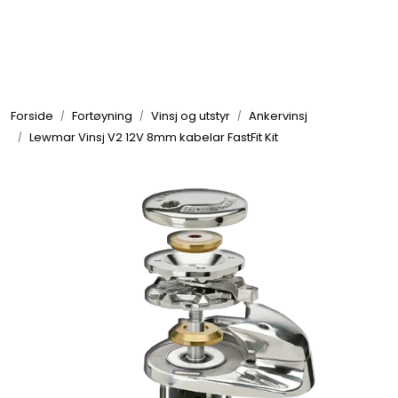
Skip to main content
Elektronikk
Forside
Fortøyning
Vinsj og utstyr
Ankervinsj
Elektrisk
Lewmar Vinsj V2 12V 8mm kabelar FastFit Kit
Bygg/Innredning
Komfort
VVS
Motor/Styring