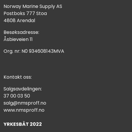
Norway Marine Supply AS
Postboks 777 Stoa
4808 Arendal
Besøksadresse:
Åsbieveien 11
Org. nr: N0 934608143MVA
Kontakt oss:
Salgsavdelingen:
37 00 03 50
salg@nmsproff.no
www.nmsproff.no
YRKESBÅT 2022