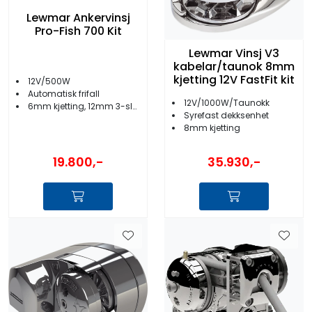
Lewmar Ankervinsj
Pro-Fish 700 Kit
Lewmar Vinsj V3
kabelar/taunok 8mm
kjetting 12V FastFit kit
12V/500W
Automatisk frifall
12V/1000W/Taunokk
6mm kjetting, 12mm 3-slått
Syrefast dekksenhet
8mm kjetting
19.800,-
35.930,-