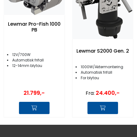
Lewmar Pro-Fish 1000
PB
Lewmar S2000 Gen. 2
12V/700W
Automatisk frifall
12-14mm blytau
1000W/Aktermontering
Automatisk frifall
For blytau
21.799,-
24.400,-
Fra: