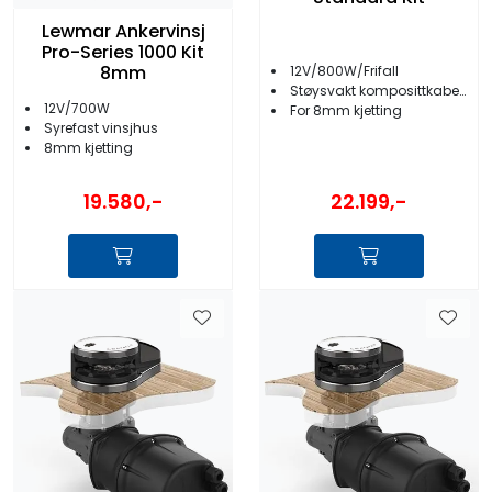
Lewmar Ankervinsj
Pro-Series 1000 Kit
8mm
12V/800W/Frifall
Støysvakt komposittkabelar
12V/700W
For 8mm kjetting
Syrefast vinsjhus
8mm kjetting
19.580,-
22.199,-