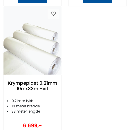
Krympeplast 0,21mm
10mx33m Hvit
0,21mm tykk
10 meter bredde
33 meter lengde
6.699,-