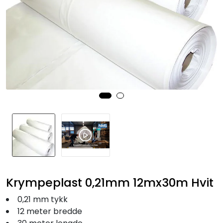
Fortøyning
Fritid/Sikkerhet
Båtpleie/Opplag
Seil
Nyheter
Krympeplast 0,21mm 12mx30m Hvit
0,21 mm tykk
12 meter bredde