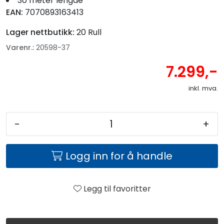
30 meter lengde
EAN:
7070893163413
Lager nettbutikk:
20 Rull
Varenr.:
20598-37
7.299,-
inkl. mva.
-
+
Logg inn for å handle
Legg til favoritter