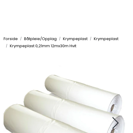
Skip to main content
Elektronikk
Forside
Båtpleie/Opplag
Krympeplast
Krympeplast
Elektrisk
Krympeplast 0,21mm 12mx30m Hvit
Bygg/Innredning
Komfort
VVS
Motor/Styring