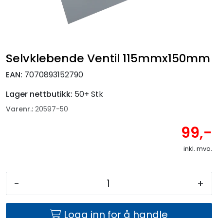
Fortøyning
Fritid/Sikkerhet
Selvklebende Ventil 115mmx150mm
Båtpleie/Opplag
EAN:
7070893152790
Seil
Lager nettbutikk:
50+ Stk
Varenr.:
20597-50
Nyheter
99,-
inkl. mva.
-
+
Logg inn for å handle