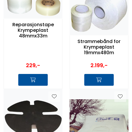
Reparasjonstape
Krympeplast
48mmx33m
Strammebånd for
Krympeplast
19mmx480m
229,-
2.199,-