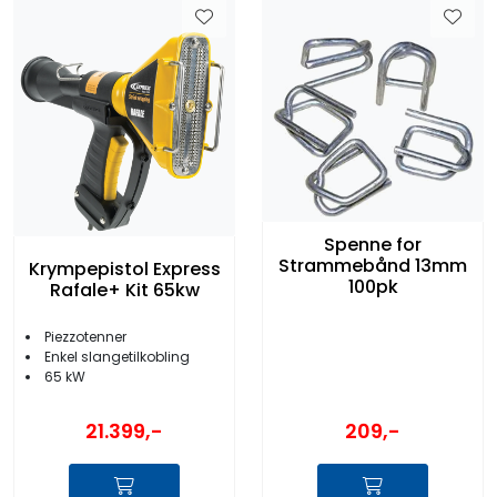
Spenne for
Strammebånd 13mm
Krympepistol Express
100pk
Rafale+ Kit 65kw
Piezzotenner
Enkel slangetilkobling
65 kW
209,-
21.399,-