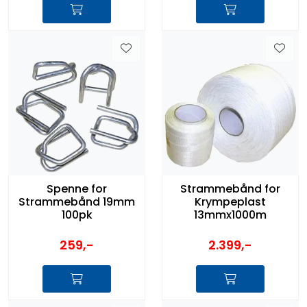
Spenne for
Strammebånd for
Strammebånd 19mm
Krympeplast
100pk
13mmx1000m
259,-
2.399,-