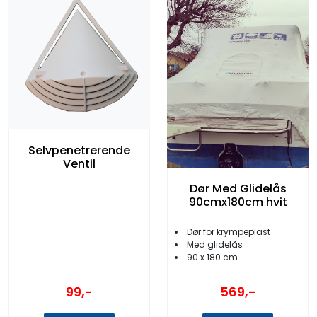
Selvpenetrerende
Ventil
Dør Med Glidelås
90cmx180cm hvit
Dør for krympeplast
Med glidelås
90 x 180 cm
99,-
569,-