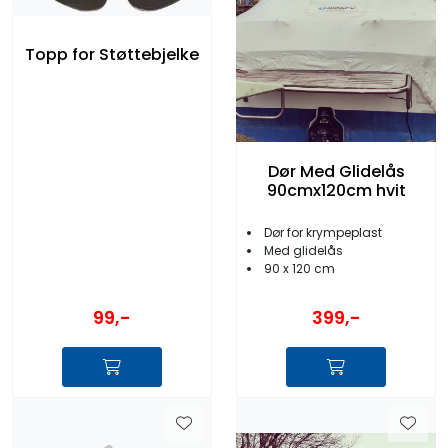
Topp for Støttebjelke
Dør Med Glidelås
90cmx120cm hvit
Dør for krympeplast
Med glidelås
90 x 120 cm
99,-
399,-