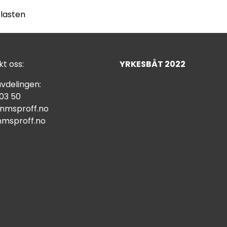
plasten
t oss:
YRKESBÅT 2022
vdelingen:
 03 50
nmsproff.no
msproff.no