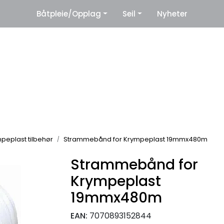
|
Båtpleie/Opplag
Seil
Nyheter
eter
Leverandører
peplast tilbehør
Strammebånd for Krympeplast 19mmx480m
Strammebånd for
Krympeplast
19mmx480m
EAN:
7070893152844