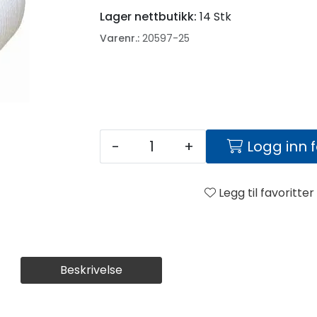
Lager nettbutikk:
14 Stk
Varenr.:
20597-25
-
+
Logg inn 
Legg til favoritter
Beskrivelse