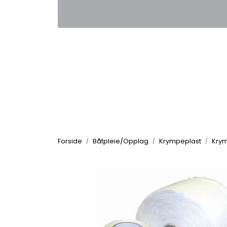
Skip to main content
|
|
Kontakt oss
Nyhetsbrev
Nyh
Forside
Båtpleie/Opplag
Krympeplast
Krym