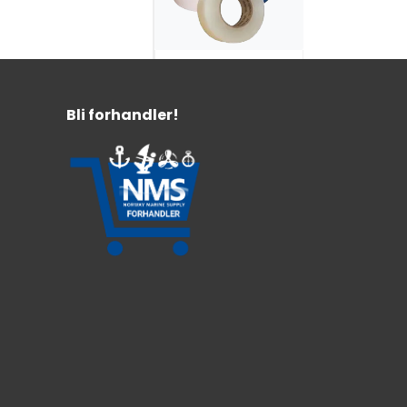
Reparasjonstape
Krympeplast
96mmx33m
Bli forhandler!
459,-
Selvklebende
Ventil
115mmx150mm