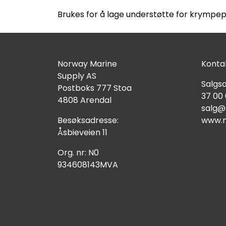
Brukes for å lage understøtte for krympe
Norway Marine
Kontak
Supply AS
Salgsa
Postboks 777 Stoa
37 00
4808 Arendal
salg@
Besøksadresse:
www.n
Åsbieveien 11
Org. nr: N0
934608143MVA