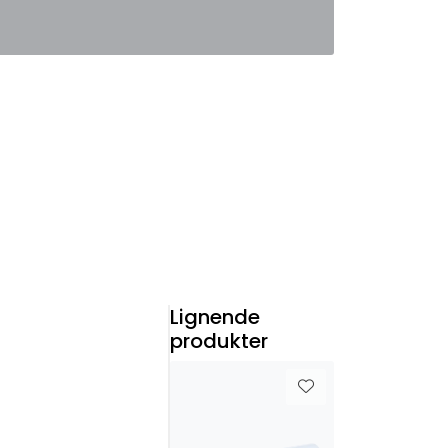
0
Favoritter
Logg inn
Lignende
produkter