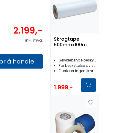
2.199,-
Skrogtape
inkl. mva.
500mmx100m
for å handle
Selvklebende beskyttelsesfilm
For beskyttelse av skrog
Etterlater ingen limrester
1.999,-