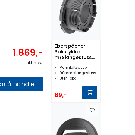
Eberspächer
1.869,-
Bakstykke
m/Slangestuss
inkl. mva.
90mm Sort
Varmluftsdyse
90mm slangestuss
Uten lokk
for å handle
89,-