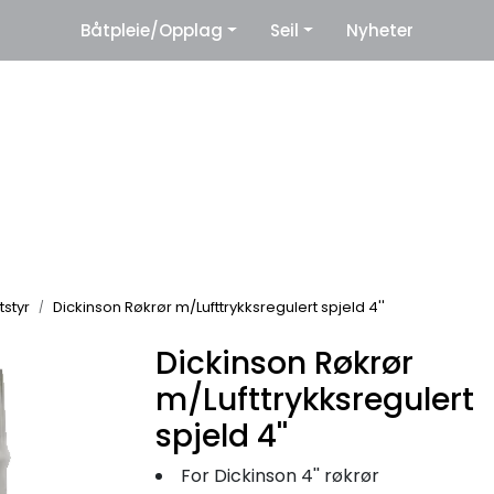
|
Båtpleie/Opplag
Seil
Nyheter
eter
Leverandører
tstyr
Dickinson Røkrør m/Lufttrykksregulert spjeld 4''
Dickinson Røkrør
m/Lufttrykksregulert
spjeld 4''
For Dickinson 4'' røkrør