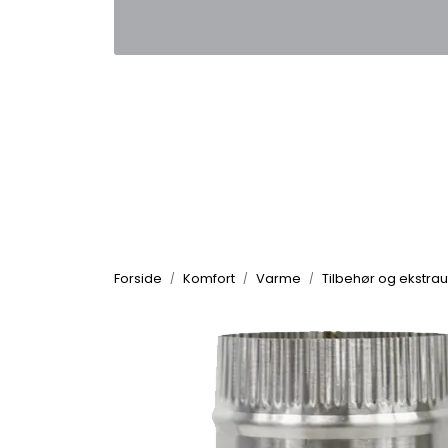
Skip to main content
|
|
Kontakt oss
Nyhetsbrev
Nyh
Forside
Komfort
Varme
Tilbehør og ekstrau