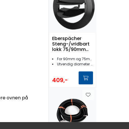
Eberspächer
Steng-/vridbart
lokk 75/90mm
Sort HL
For 90mm og 75mm bakstykker
Utvendig diameter 120 mm
409,-
jøre ovnen på