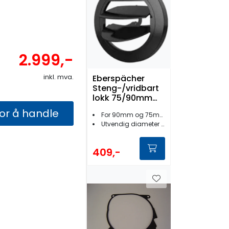
2.999,-
inkl. mva.
Eberspächer
Steng-/vridbart
lokk 75/90mm
Sort HL
for å handle
For 90mm og 75mm bakstykker
Utvendig diameter 120 mm
409,-