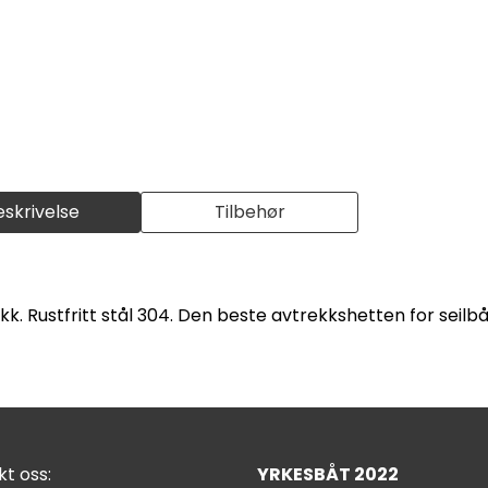
eskrivelse
Tilbehør
k. Rustfritt stål 304. Den beste avtrekkshetten for seilb
t oss:
YRKESBÅT 2022