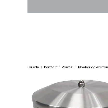
Skip to main content
|
|
Kontakt oss
Nyhetsbrev
Nyh
Forside
Komfort
Varme
Tilbehør og ekstrau