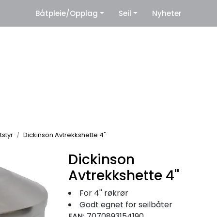
|
Båtpleie/Opplag
Seil
Nyheter
eter
Leverandører
tstyr
Dickinson Avtrekkshette 4''
Dickinson
Avtrekkshette 4''
For 4'' røkrør
Godt egnet for seilbåter
EAN:
7070893154190