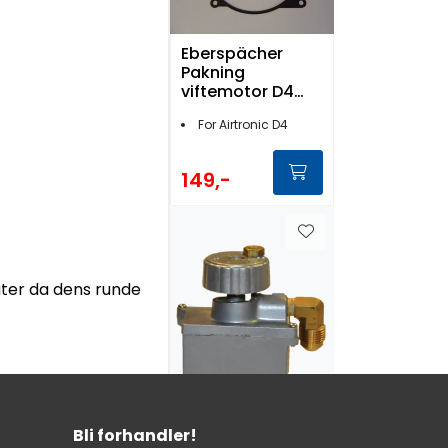
Eberspächer
Pakning
viftemotor D4
25.2113.01.0003
For Airtronic D4
149,-
åter da dens runde
Bli forhandler!