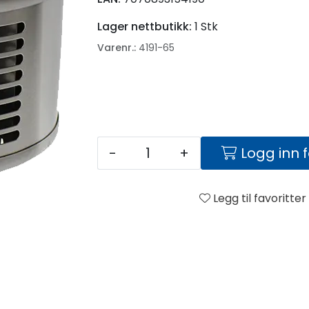
Lager nettbutikk:
1 Stk
Varenr.:
4191-65
-
+
Logg inn 
Legg til favoritter