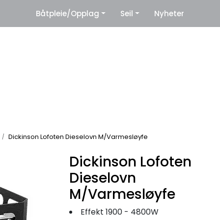
|
Båtpleie/Opplag
Seil
Nyheter
eter
Leverandører
Dickinson Lofoten Dieselovn M/Varmesløyfe
Dickinson Lofoten
Dieselovn
M/Varmesløyfe
Effekt 1900 - 4800W