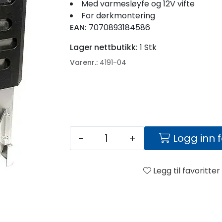
Med varmesløyfe og 12V vifte
For dørkmontering
EAN:
7070893184586
Lager nettbutikk:
1 Stk
Varenr.:
4191-04
-
+
Logg inn 
Legg til favoritter