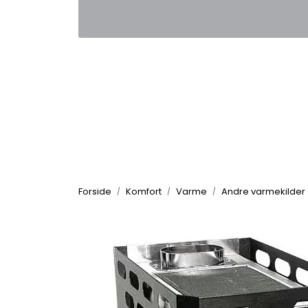
Skip to main content
|
|
Kontakt oss
Nyhetsbrev
Nyh
Forside
Komfort
Varme
Andre varmekilder