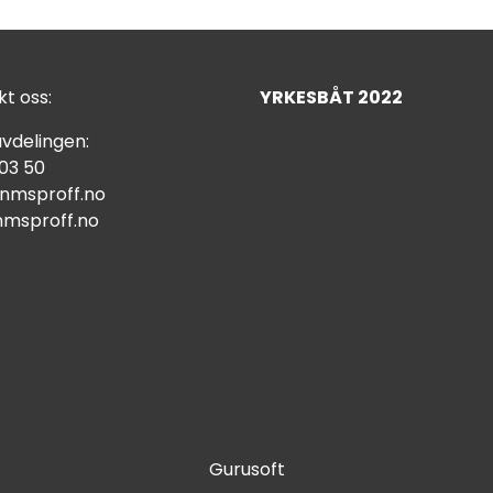
t oss:
YRKESBÅT 2022
vdelingen:
 03 50
nmsproff.no
msproff.no
Gurusoft