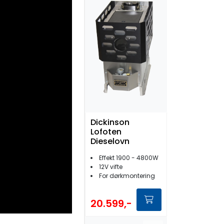
Dickinson
Lofoten
Dieselovn
Effekt 1900 - 4800W
12V vifte
For dørkmontering
20.599,-