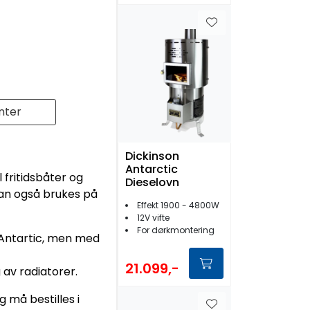
nter
Dickinson
Antarctic
 fritidsbåter og
Dieselovn
Kan også brukes på
Effekt 1900 - 4800W
12V vifte
For dørkmontering
 Antartic, men med
21.099,-
av radiatorer.
 må bestilles i