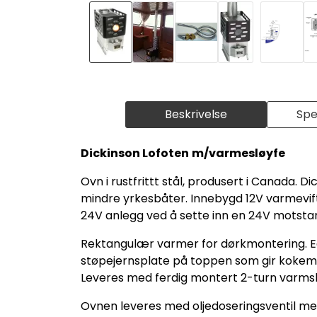
Beskrivelse
Spe
Dickinson Lofoten
m/varmesløyfe
Ovn i rustfrittt stål, produsert i Canada. D
mindre yrkesbåter. Innebygd 12V varmevift
24V anlegg ved å sette inn en 24V motsta
Rektangulær varmer for dørkmontering. Eg
støpejernsplate på toppen som gir kokemu
Leveres med ferdig montert 2-turn varmslø
Ovnen leveres med oljedoseringsventil med