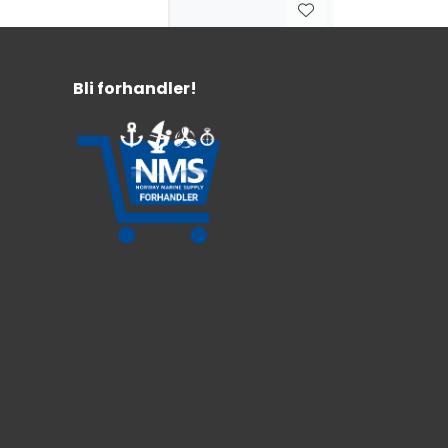
Bli forhandler!
Eberspächer
Steng-/vridbart
lokk 75/90mm
Sort HL
For 90mm og 75mm bakstykker
Utvendig diameter 120 mm
409,-