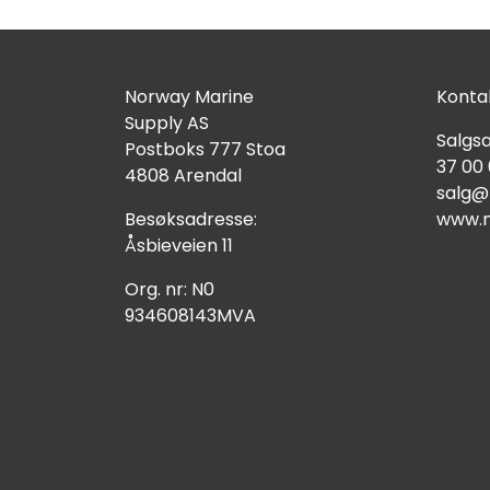
Norway Marine
Kontak
Supply AS
Salgsa
Postboks 777 Stoa
37 00
4808 Arendal
salg@
Besøksadresse:
www.n
Åsbieveien 11
Org. nr: N0
934608143MVA