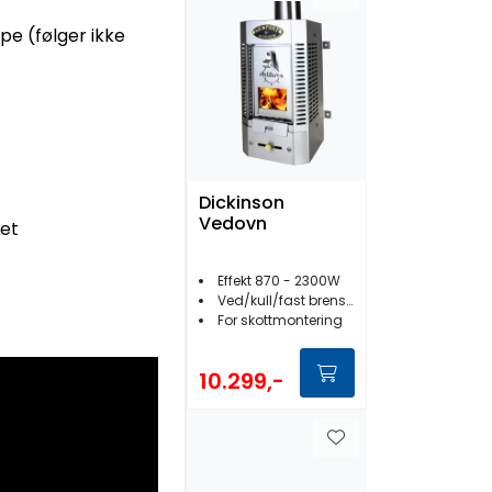
pe (følger ikke
Dickinson
Vedovn
ret
Effekt 870 - 2300W
Ved/kull/fast brensel
For skottmontering
10.299,-