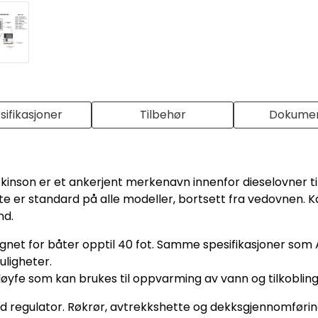
sifikasjoner
Tilbehør
Dokume
ickinson er et ankerjent merkenavn innenfor dieselovner til
e er standard på alle modeller, bortsett fra vedovnen. 
nd.
net for båter opptil 40 fot. Samme spesifikasjoner som
ligheter.
yfe som kan brukes til oppvarming av vann og tilkobling 
 regulator. Røkrør, avtrekkshette og dekksgjennomføring