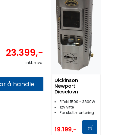
23.399,-
inkl. mva.
Dickinson
for å handle
Newport
Dieselovn
Effekt 1500 - 3800W
12V vifte
For skottmontering
19.199,-