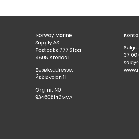
Norway Marine
Kontak
Supply AS
Salgsa
Postboks 777 Stoa
37 00
4808 Arendal
salg@
Besøksadresse:
www.n
Åsbieveien 11
Org. nr: N0
934608143MVA