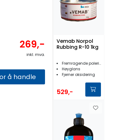
Vemab Norpol
269,-
Rubbing R-10 1kg
inkl. mva.
Fremragende poleringseffekt
Høyglans
Fjerner oksidering
for å handle
529,-