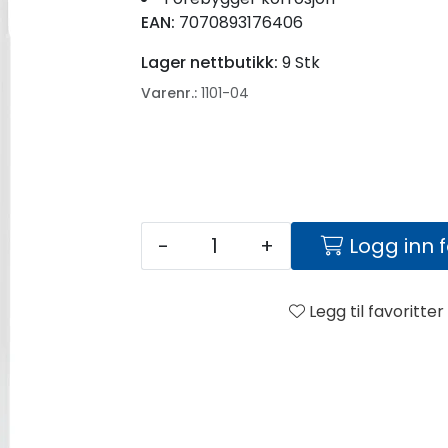
EAN:
7070893176406
Lager nettbutikk:
9 Stk
Varenr.:
1101-04
-
+
Logg inn 
Legg til favoritter