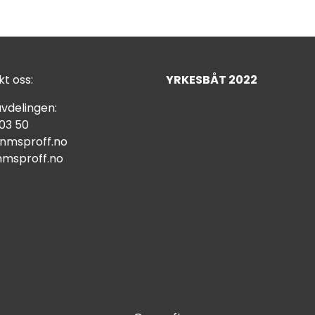
t oss:
YRKESBÅT 2022
vdelingen:
 03 50
nmsproff.no
msproff.no