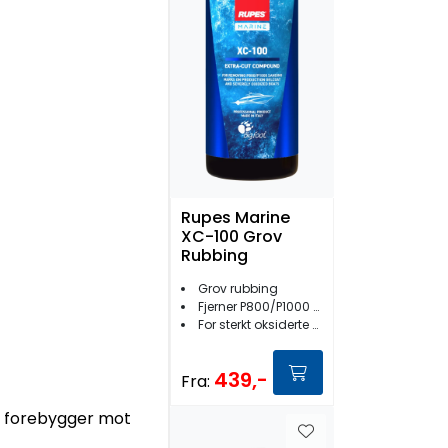
Rupes Marine
XC-100 Grov
Rubbing
Grov rubbing
Fjerner P800/P1000 slipemerker
For sterkt oksiderte overflater
439,-
Fra:
og forebygger mot