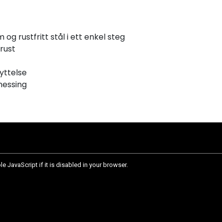
 og rustfritt stål i ett enkel steg
rust
kyttelse
messing