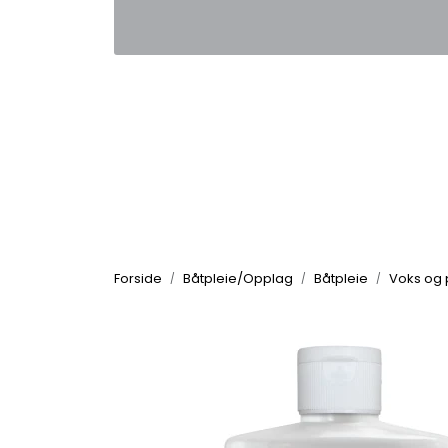
Skip to main content
|
|
Kontakt oss
Nyhetsbrev
Nyh
Forside
Båtpleie/Opplag
Båtpleie
Voks og 