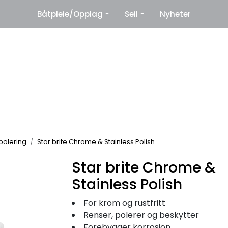
|
Båtpleie/Opplag
Seil
Nyheter
eter
Leverandører
polering
Star brite Chrome & Stainless Polish
Star brite Chrome &
Stainless Polish
For krom og rustfritt
Renser, polerer og beskytter
Forebygger korrosjon