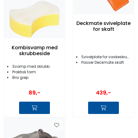
Deckmate svivelplate
for skaft
Kombisvamp med
skrubbeside
Svivelplate for vaskeskrubb/mopp
Passer Deckmate skaft
Svamp med skrubb
Praktisk form
Bra grep
439,-
89,-