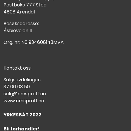
Postboks 777 Stoa
4808 Arendal
Besøksadresse:
Åsbieveien 11
Org. nr: N0 934608143MVA
Kontakt oss:
Salgsavdelingen:
37 00 03 50
salg@nmsproff.no
www.nmsproff.no
YRKESBÅT 2022
Bli forhandler!