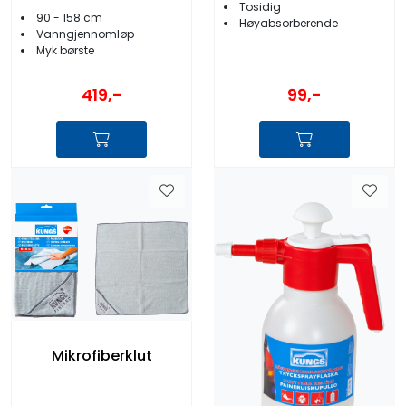
Tosidig
90 - 158 cm
Høyabsorberende
Vanngjennomløp
Myk børste
419,-
99,-
Mikrofiberklut