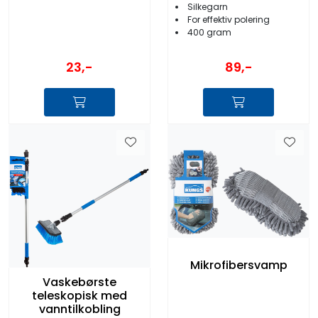
Silkegarn
For effektiv polering
400 gram
23,-
89,-
Mikrofibersvamp
Vaskebørste
teleskopisk med
vanntilkobling