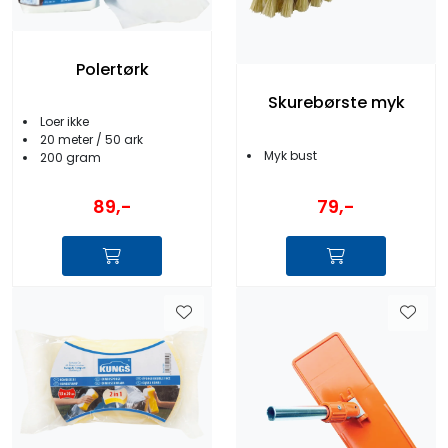
Polertørk
Skurebørste myk
Loer ikke
20 meter / 50 ark
Myk bust
200 gram
79,-
89,-