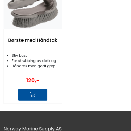
Børste med Håndtak
Stiv bust
For skrubbing av dekk og skrog
Håndtak med godt grep
120,-
Norway Marine Supply AS