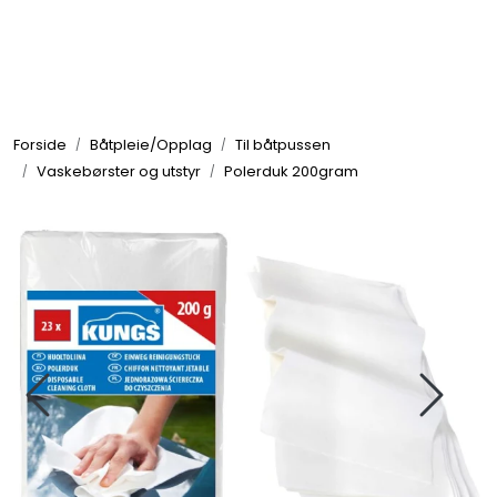
Skip to main content
Elektronikk
Forside
Båtpleie/Opplag
Til båtpussen
Elektrisk
Vaskebørster og utstyr
Polerduk 200gram
Bygg/Innredning
Komfort
VVS
Motor/Styring