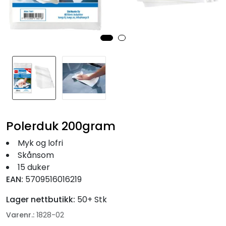
Fortøyning
Fritid/Sikkerhet
Båtpleie/Opplag
Seil
Polerduk 200gram
Nyheter
Myk og lofri
Skånsom
15 duker
EAN:
5709516016219
Lager nettbutikk:
50+ Stk
Varenr.:
1828-02