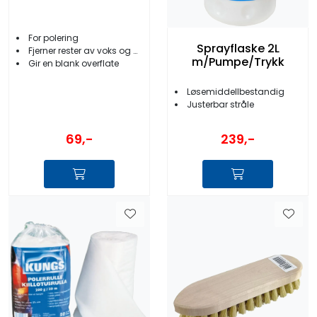
For polering
Sprayflaske 2L
Fjerner rester av voks og polish
m/Pumpe/Trykk
Gir en blank overflate
Løsemiddellbestandig
Justerbar stråle
69,-
239,-