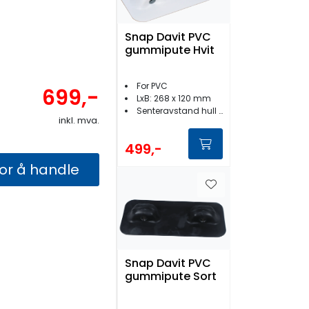
Snap Davit PVC
gummipute Hvit
For PVC
699,-
LxB: 268 x 120 mm
Senteravstand hull 150 mm
inkl. mva.
499,-
for å handle
Snap Davit PVC
gummipute Sort