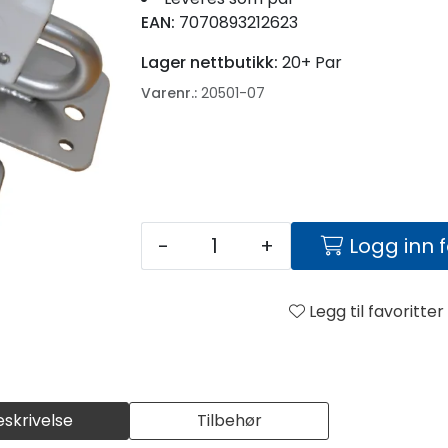
EAN:
7070893212623
Lager nettbutikk:
20+ Par
Varenr.:
20501-07
-
+
Logg inn 
Legg til favoritter
eskrivelse
Tilbehør