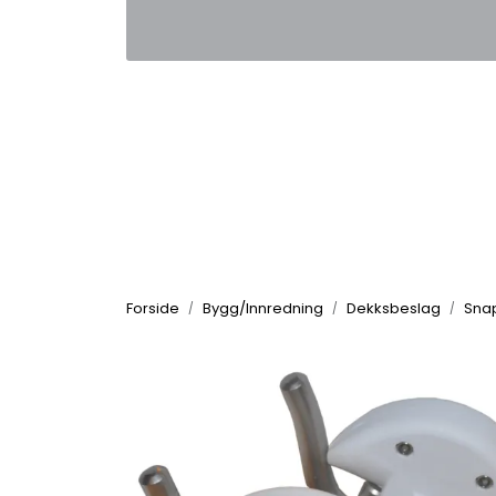
Skip to main content
|
|
Kontakt oss
Nyhetsbrev
Nyh
Forside
Bygg/Innredning
Dekksbeslag
Snap