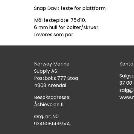
Snap Davit feste for plattform.
Mål festeplate: 75x110.
6 mm hull for bolter/skruer.
Leveres som par.
Norway Marine
Kontak
Supply AS
Salgsa
Postboks 777 Stoa
37 00
4808 Arendal
salg@
Besøksadresse:
www.n
Åsbieveien 11
Org. nr: N0
934608143MVA