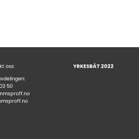
t oss:
YRKESBÅT 2022
vdelingen:
 03 50
nmsproff.no
msproff.no