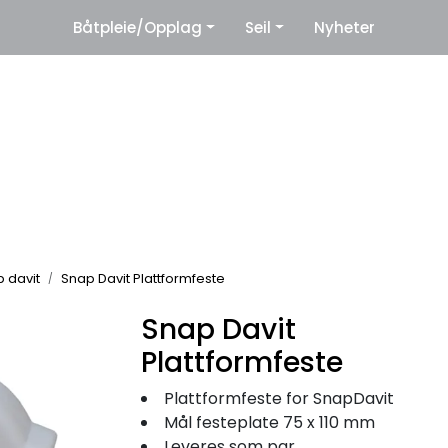
|
Båtpleie/Opplag
Seil
Nyheter
eter
Leverandører
 davit
Snap Davit Plattformfeste
Snap Davit
Plattformfeste
Plattformfeste for SnapDavit
Mål festeplate 75 x 110 mm
Leveres som par