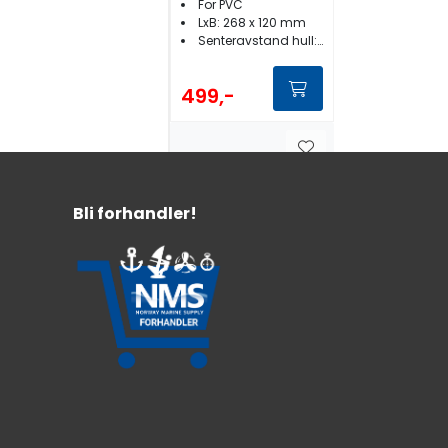
For PVC
LxB: 268 x 120 mm
Senteravstand hull: 150 mm
499,-
Bli forhandler!
Broberg Marine
Boatlift -syrefast
davit for
badeplattform
Syrefast stål
Håndteres enkelt av én person
For gummibåter/RIB/joller
10.899,-