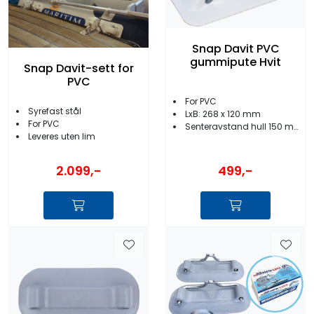
Snap Davit PVC
gummipute Hvit
Snap Davit-sett for
PVC
For PVC
Syrefast stål
LxB: 268 x 120 mm
For PVC
Senteravstand hull 150 mm
Leveres uten lim
2.099,-
499,-