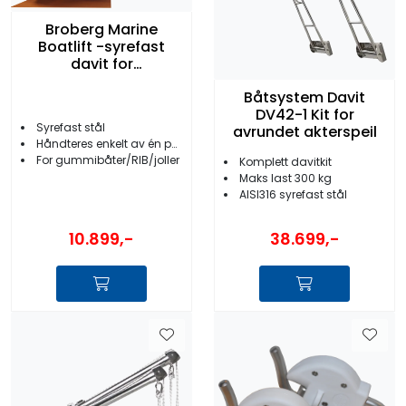
Broberg Marine
Boatlift -syrefast
davit for
badeplattform
Båtsystem Davit
DV42-1 Kit for
Syrefast stål
avrundet akterspeil
Håndteres enkelt av én person
For gummibåter/RIB/joller
Komplett davitkit
Maks last 300 kg
AISI316 syrefast stål
10.899,-
38.699,-