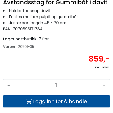
Fortøyning
Avstandsstag for Gummibåt i davit
Holder for snap davit
Fritid/Sikkerhet
Festes mellom pulpit og gummibåt
Justerbar lengde 45 - 70 cm
EAN:
7070893171784
Båtpleie/Opplag
Lager nettbutikk:
7 Par
Seil
Varenr.:
20501-05
859,-
Nyheter
inkl. mva.
-
+
Logg inn for å handle