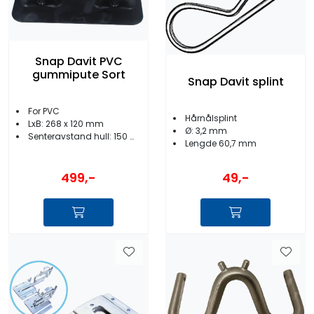
Snap Davit PVC
gummipute Sort
Snap Davit splint
For PVC
Hårnålsplint
LxB: 268 x 120 mm
Ø: 3,2 mm
Senteravstand hull: 150 mm
Lengde 60,7 mm
499,-
49,-