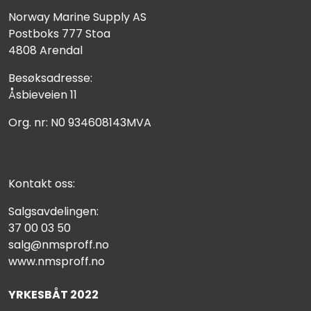
Norway Marine Supply AS
Postboks 777 Stoa
4808 Arendal
Besøksadresse:
Åsbieveien 11
Org. nr: N0 934608143MVA
Kontakt oss:
Salgsavdelingen:
37 00 03 50
salg@nmsproff.no
www.nmsproff.no
YRKESBÅT 2022