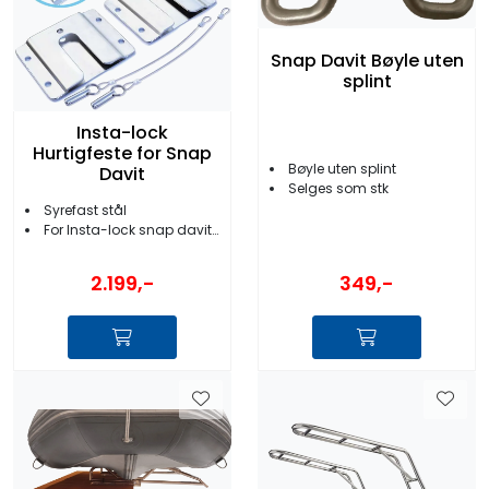
Snap Davit Bøyle uten
splint
Insta-lock
Hurtigfeste for Snap
Bøyle uten splint
Davit
Selges som stk
Syrefast stål
For Insta-lock snap daviter
349,-
2.199,-