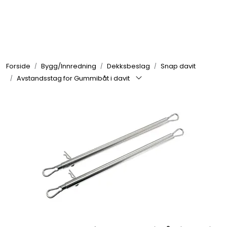
Skip to main content
Elektronikk
Forside
Bygg/Innredning
Dekksbeslag
Snap davit
Elektrisk
Avstandsstag for Gummibåt i davit
Bygg/Innredning
Komfort
VVS
Motor/Styring