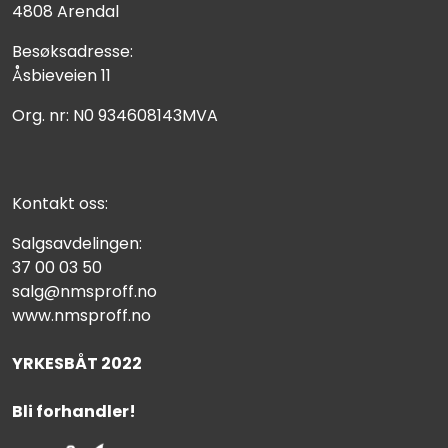
4808 Arendal
Besøksadresse:
Åsbieveien 11
Org. nr: N0 934608143MVA
Kontakt oss:
Salgsavdelingen:
37 00 03 50
salg@nmsproff.no
www.nmsproff.no
YRKESBÅT 2022
Bli forhandler!