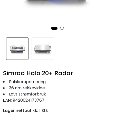
Fortøyning
Fritid/Sikkerhet
Båtpleie/Opplag
Seil
Nyheter
Simrad Halo 20+ Radar
Pulskomprimering
36 nm rekkevidde
Lavt strømforbruk
EAN:
9420024173787
Lager nettbutikk:
1 Stk