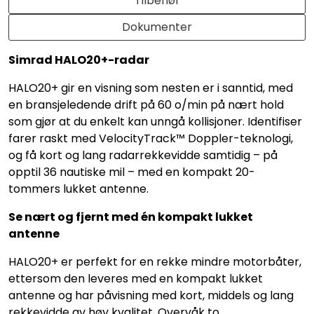
Tilbehør
Dokumenter
Simrad HALO20+-radar
HALO20+ gir en visning som nesten er i sanntid, med
en bransjeledende drift på 60 o/min på nært hold
som gjør at du enkelt kan unngå kollisjoner. Identifiser
farer raskt med VelocityTrack™ Doppler-teknologi,
og få kort og lang radarrekkevidde samtidig – på
opptil 36 nautiske mil – med en kompakt 20-
tommers lukket antenne.
Se nært og fjernt med én kompakt lukket
antenne
HALO20+ er perfekt for en rekke mindre motorbåter,
ettersom den leveres med en kompakt lukket
antenne og har påvisning med kort, middels og lang
rekkevidde av høy kvalitet. Overvåk to