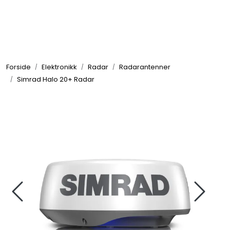
Skip to main content
Elektronikk
Forside
Elektronikk
Radar
Radarantenner
Elektrisk
Simrad Halo 20+ Radar
Bygg/Innredning
Komfort
VVS
Motor/Styring