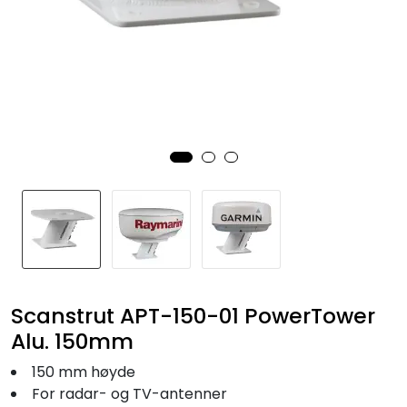
Fortøyning
Fritid/Sikkerhet
Båtpleie/Opplag
Seil
Nyheter
Scanstrut APT-150-01 PowerTower
Alu. 150mm
150 mm høyde
For radar- og TV-antenner