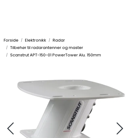
Skip to main content
Elektronikk
Forside
Elektronikk
Radar
Elektrisk
Tilbehør til radarantenner og master
Scanstrut APT-150-01 PowerTower Alu. 150mm
Bygg/Innredning
Komfort
VVS
Motor/Styring