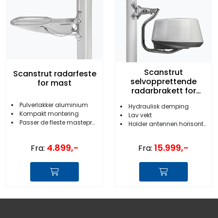
Scanstrut
Scanstrut radarfeste
selvopprettende
for mast
radarbrakett for
mast
Pulverlakker aluminium
Hydraulisk demping
Kompakt montering
Lav vekt
Passer de fleste masteprofiler
Holder antennen horisontalt
4.899,-
15.999,-
Fra:
Fra: