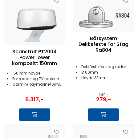
Båtsystem
Dekksfeste For Stag
Ra804
Scanstrut PT2004
PowerTower
kompositt 150mm
Dekkfeste for stag radarmast
Ø 60mm
150 mm høyde
Høyde 33mm
For radar- og TV-antenner
Garmin/Raymarine/Simrad
249,-
6.317,-
279,-