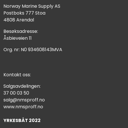
Norway Marine Supply AS
Postboks 777 Stoa
4808 Arendal
Besøksadresse:
Åsbieveien 11
Org. nr: N0 934608143MVA
Kontakt oss:
Salgsavdelingen:
37 00 03 50
salg@nmsproff.no
www.nmsproff.no
YRKESBÅT 2022