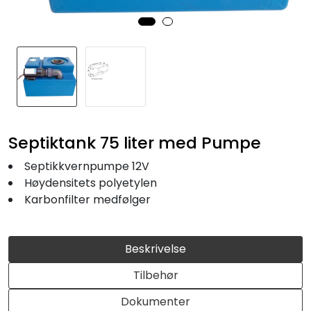
Fortøyning
Fritid/Sikkerhet
Båtpleie/Opplag
Seil
Septiktank 75 liter med Pumpe
Septikkvernpumpe 12V
Nyheter
Høydensitets polyetylen
Karbonfilter medfølger
Beskrivelse
Tilbehør
Dokumenter