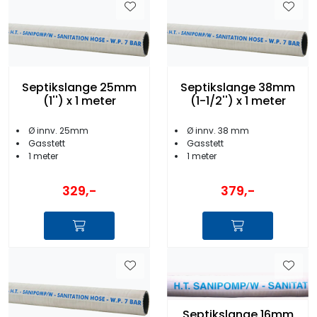
Septikslange 25mm
Septikslange 38mm
(1'') x 1 meter
(1-1/2'') x 1 meter
Ø innv. 25mm
Ø innv. 38 mm
Gasstett
Gasstett
1 meter
1 meter
329,-
379,-
Septikslange 16mm