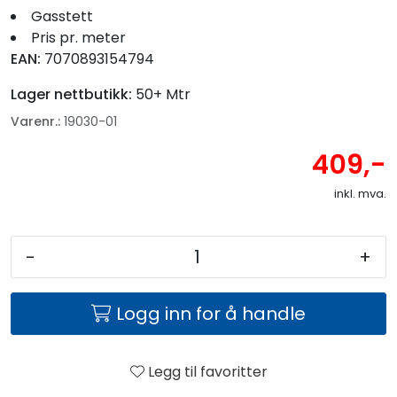
Fortøyning
Gasstett
Pris pr. meter
Fritid/Sikkerhet
EAN:
7070893154794
Lager nettbutikk:
50+ Mtr
Båtpleie/Opplag
Varenr.:
19030-01
409,-
Seil
inkl. mva.
Nyheter
-
+
Logg inn for å handle
Legg til favoritter