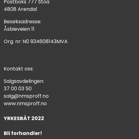
Postboks 777 Stoa
4808 Arendal
Besøksadresse:
Åsbieveien 11
Org. nr: N0 934608143MVA
Kontakt oss:
Salgsavdelingen:
37 00 03 50
salg@nmsproff.no
www.nmsproff.no
YRKESBÅT 2022
Bli forhandler!