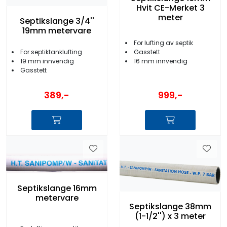
Hvit CE-Merket 3
meter
Septikslange 3/4''
19mm metervare
For lufting av septik
For septiktanklufting
Gasstett
19 mm innvendig
16 mm innvendig
Gasstett
389,-
999,-
Septikslange 16mm
metervare
Septikslange 38mm
(1-1/2'') x 3 meter