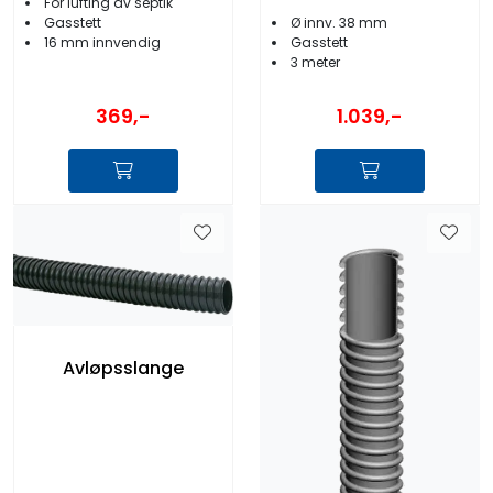
For lufting av septik
Ø innv. 38 mm
Gasstett
Gasstett
16 mm innvendig
3 meter
369,-
1.039,-
Avløpsslange