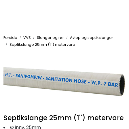
Skip to main content
Elektronikk
Forside
VVS
Slanger og rør
Avløp og septikslanger
Elektrisk
Septikslange 25mm (1'') metervare
Bygg/Innredning
Komfort
VVS
Motor/Styring
Septikslange 25mm (1'') metervare
Ø innv. 25mm