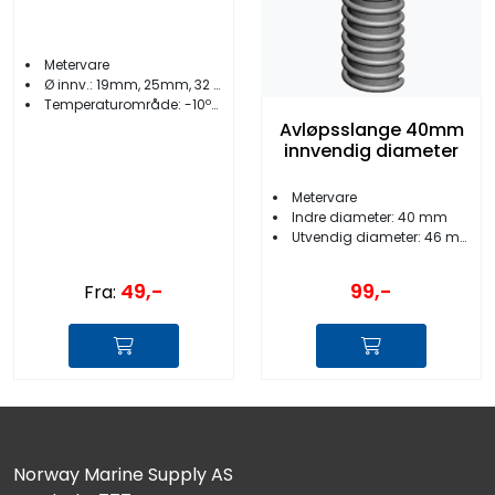
Metervare
Ø innv.: 19mm, 25mm, 32 mm
Temperaturområde: -10ºC til +60ºC
Avløpsslange 40mm
innvendig diameter
Metervare
Indre diameter: 40 mm
Utvendig diameter: 46 mm
49,-
99,-
Fra:
Norway Marine Supply AS