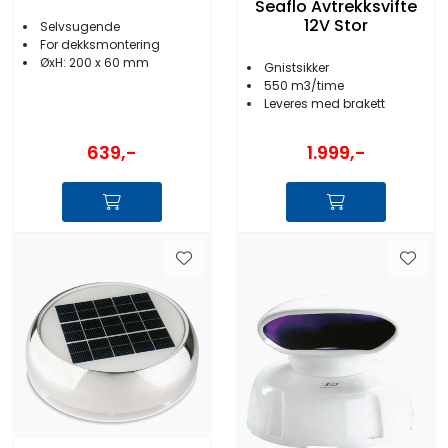
Seaflo Avtrekksvifte
12V Stor
Selvsugende
For dekksmontering
ØxH: 200 x 60 mm
Gnistsikker
550 m3/time
Leveres med brakett
639,-
1.999,-