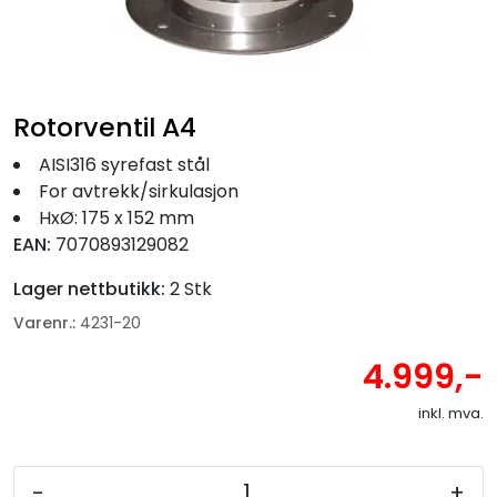
Fortøyning
Fritid/Sikkerhet
Rotorventil A4
Båtpleie/Opplag
AISI316 syrefast stål
For avtrekk/sirkulasjon
Seil
HxØ: 175 x 152 mm
EAN:
7070893129082
Nyheter
Lager nettbutikk:
2 Stk
Varenr.:
4231-20
4.999,-
inkl. mva.
-
+