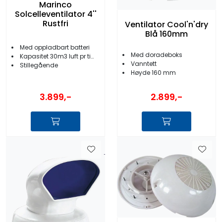
Marinco
Solcelleventilator 4''
Rustfri
Ventilator Cool'n'dry
Blå 160mm
Med oppladbart batteri
Med doradeboks
Kapasitet 30m3 luft pr time
Vanntett
Stillegående
Høyde 160 mm
3.899,-
2.899,-