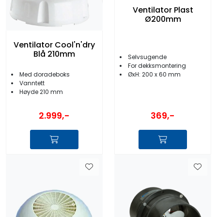
Ventilator Plast
Ø200mm
Ventilator Cool'n'dry
Blå 210mm
Selvsugende
For dekksmontering
Med doradeboks
ØxH: 200 x 60 mm
Vanntett
Høyde 210 mm
2.999,-
369,-