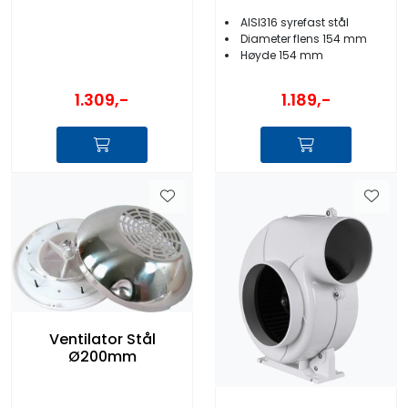
AISI316 syrefast stål
Diameter flens 154 mm
Høyde 154 mm
1.309,-
1.189,-
Ventilator Stål
Ø200mm