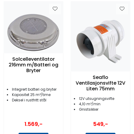
Solcelleventilator
216mm m/Batteri og
Bryter
Seaflo
Ventilasjonsvifte 12V
Liten 75mm
Integrert batteri og bryter
Kapasitet 25 m³/time
12V utsugningsvifte
Deksel i rustfritt stål
4,10 m³/min
Gnistsikker
1.569,-
549,-