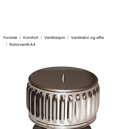
Skip to main content
Elektronikk
Forside
Komfort
Ventilasjon
Ventilator og vifte
Elektrisk
Rotorventil A4
Bygg/Innredning
Komfort
VVS
Motor/Styring