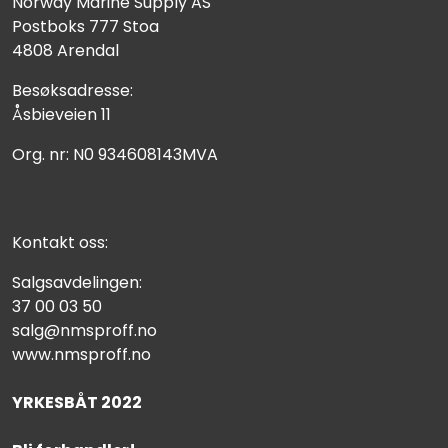
Norway Marine Supply AS
Postboks 777 Stoa
4808 Arendal
Besøksadresse:
Åsbieveien 11
Org. nr: N0 934608143MVA
Kontakt oss:
Salgsavdelingen:
37 00 03 50
salg@nmsproff.no
www.nmsproff.no
YRKESBÅT 2022