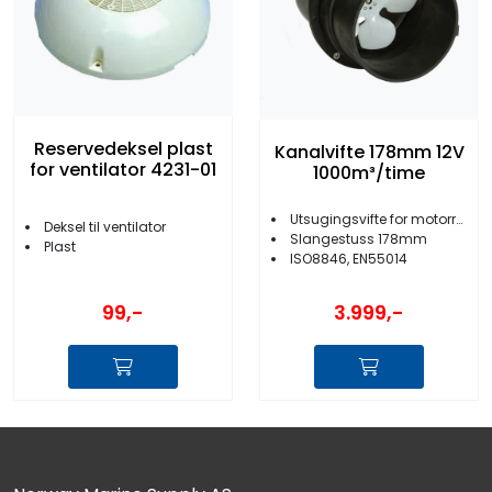
Reservedeksel plast
Kanalvifte 178mm 12V
for ventilator 4231-01
1000m³/time
Utsugingsvifte for motorrom/baderom
Deksel til ventilator
Slangestuss 178mm
Plast
ISO8846, EN55014
99,-
3.999,-