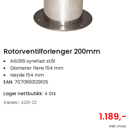
Fortøyning
Fritid/Sikkerhet
Båtpleie/Opplag
Rotorventilforlenger 200mm
Seil
AISI316 syrefast stål
Diameter flens 154 mm
Nyheter
Høyde 154 mm
EAN:
7070893129105
Lager nettbutikk:
4 Stk
Varenr.:
4231-22
1.189,-
inkl. mva.