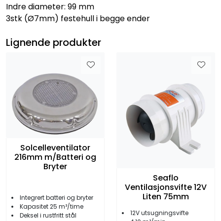
Indre diameter: 99 mm
3stk (Ø7mm) festehull i begge ender
Lignende produkter
Solcelleventilator
216mm m/Batteri og
Bryter
Seaflo
Ventilasjonsvifte 12V
Liten 75mm
Integrert batteri og bryter
Kapasitet 25 m³/time
12V utsugningsvifte
Deksel i rustfritt stål