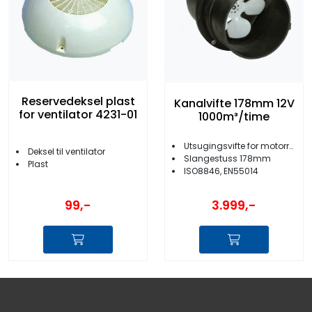
Reservedeksel plast
Kanalvifte 178mm 12V
for ventilator 4231-01
1000m³/time
Utsugingsvifte for motorrom/baderom
Deksel til ventilator
Slangestuss 178mm
Plast
ISO8846, EN55014
99,-
3.999,-