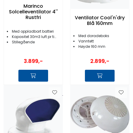
Marinco
Solcelleventilator 4''
Rustfri
Ventilator Cool'n'dry
Blå 160mm
Med oppladbart batteri
Med doradeboks
Kapasitet 30m3 luft pr time
Vanntett
Stillegående
Høyde 160 mm
3.899,-
2.899,-