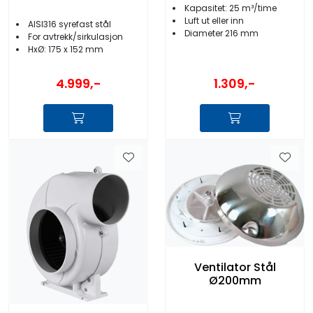
Kapasitet: 25 m³/time
Luft ut eller inn
AISI316 syrefast stål
Diameter 216 mm
For avtrekk/sirkulasjon
HxØ: 175 x 152 mm
4.999,-
1.309,-
Ventilator Stål
Ø200mm