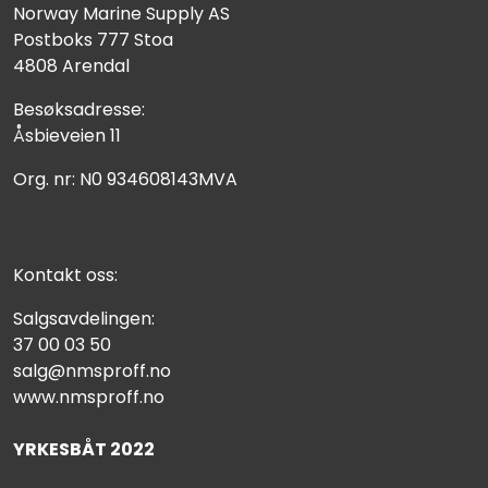
Norway Marine Supply AS
Postboks 777 Stoa
4808 Arendal
Besøksadresse:
Åsbieveien 11
Org. nr: N0 934608143MVA
Kontakt oss:
Salgsavdelingen:
37 00 03 50
salg@nmsproff.no
www.nmsproff.no
YRKESBÅT 2022