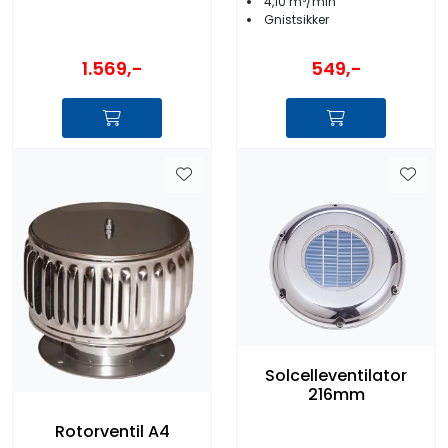
4,10 m³/min
Gnistsikker
1.569,-
549,-
Solcelleventilator
216mm
Rotorventil A4