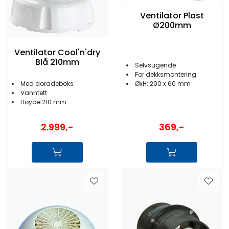
Ventilator Plast
Ø200mm
Ventilator Cool'n'dry
Blå 210mm
Selvsugende
For dekksmontering
Med doradeboks
ØxH: 200 x 60 mm
Vanntett
Høyde 210 mm
2.999,-
369,-