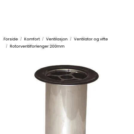
Skip to main content
Elektronikk
Forside
Komfort
Ventilasjon
Ventilator og vifte
Elektrisk
Rotorventilforlenger 200mm
Bygg/Innredning
Komfort
VVS
Motor/Styring