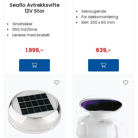
Seaflo Avtrekksvifte
12V Stor
Selvsugende
For dekksmontering
ØxH: 200 x 60 mm
Gnistsikker
550 m3/time
Leveres med brakett
639,-
1.999,-