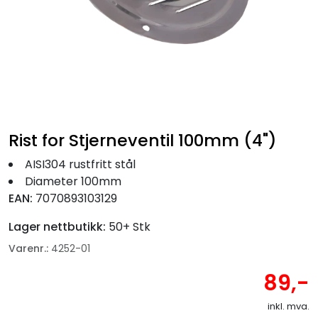
Fortøyning
Fritid/Sikkerhet
Båtpleie/Opplag
Seil
Rist for Stjerneventil 100mm (4")
AISI304 rustfritt stål
Nyheter
Diameter 100mm
EAN:
7070893103129
Lager nettbutikk:
50+ Stk
Varenr.:
4252-01
89,-
inkl. mva.