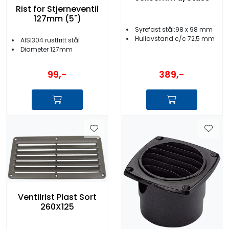
Rist for Stjerneventil
127mm (5")
Syrefast stål:98 x 98 mm
Hullavstand c/c 72,5 mm
AISI304 rustfritt stål
Diameter 127mm
99,-
389,-
Ventilrist Plast Sort
260X125