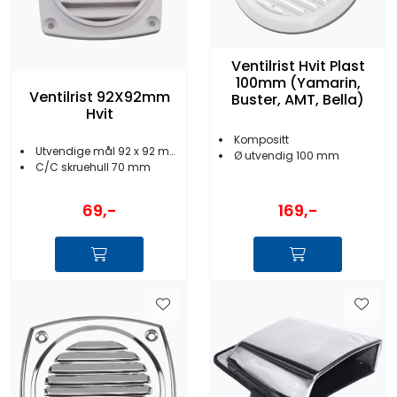
Ventilrist Hvit Plast
100mm (Yamarin,
Ventilrist 92X92mm
Buster, AMT, Bella)
Hvit
Kompositt
Utvendige mål 92 x 92 mm
Ø utvendig 100 mm
C/C skruehull 70 mm
169,-
69,-