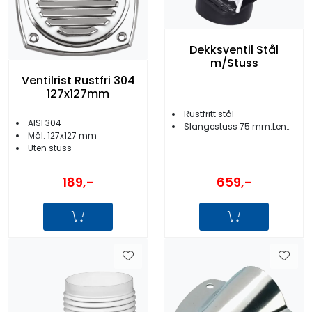
Dekksventil Stål
m/Stuss
Ventilrist Rustfri 304
127x127mm
Rustfritt stål
AISI 304
Slangestuss 75 mm:Lengde 140 mm
Mål: 127x127 mm
Uten stuss
189,-
659,-