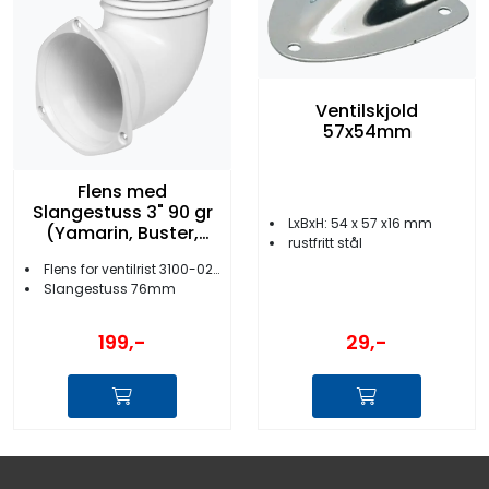
Ventilskjold
57x54mm
Flens med
Slangestuss 3" 90 gr
LxBxH: 54 x 57 x16 mm
(Yamarin, Buster,
rustfritt stål
AMT, Bella)
Flens for ventilrist 3100-02/-03/-04
Slangestuss 76mm
29,-
199,-