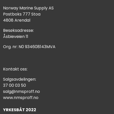
Norway Marine Supply AS
Postboks 777 Stoa
4808 Arendal
Besøksadresse:
Åsbieveien 11
Org. nr: N0 934608143MVA
Kontakt oss:
Salgsavdelingen:
37 00 03 50
salg@nmsproff.no
www.nmsproff.no
YRKESBÅT 2022