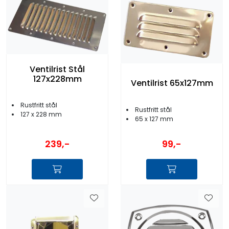
Ventilrist Stål
127x228mm
Ventilrist 65x127mm
Rustfritt stål
Rustfritt stål
127 x 228 mm
65 x 127 mm
239,-
99,-