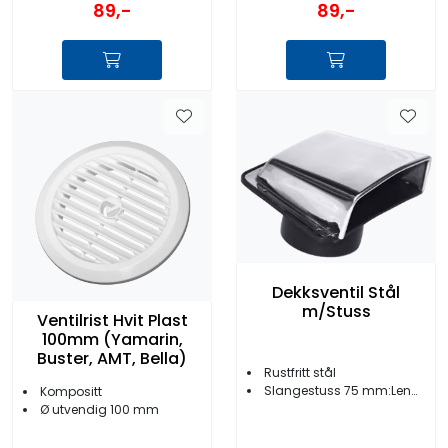
89,-
89,-
Dekksventil Stål
m/Stuss
Ventilrist Hvit Plast
100mm (Yamarin,
Buster, AMT, Bella)
Rustfritt stål
Slangestuss 75 mm:Lengde 140 mm
Kompositt
Ø utvendig 100 mm