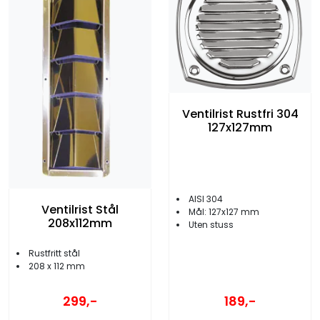
Ventilrist Rustfri 304
127x127mm
AISI 304
Ventilrist Stål
Mål: 127x127 mm
208x112mm
Uten stuss
Rustfritt stål
208 x 112 mm
189,-
299,-