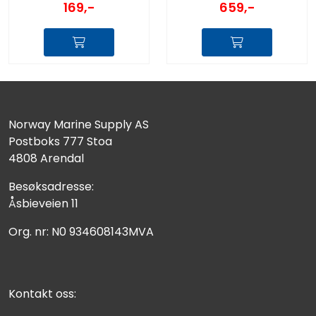
169,-
659,-
Norway Marine Supply AS
Postboks 777 Stoa
4808 Arendal
Besøksadresse:
Åsbieveien 11
Org. nr: N0 934608143MVA
Kontakt oss: