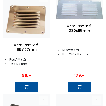
Ventilrist Stål
230x115mm
Ventilrist Stål
115x127mm
Rustfritt stål
BxH: 230 x 115 mm
Rustfritt stål
115 x 127 mm
179,-
99,-