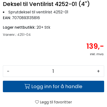
Fortøyning
Deksel til Ventilrist 4252-01 (4'')
Sprutdeksel til ventilrist 4252-01
Fritid/Sikkerhet
EAN:
7070893135816
Lager nettbutikk:
20+ Stk
Båtpleie/Opplag
Varenr.:
4251-04
139,-
Seil
inkl. mva.
Nyheter
-
+
Logg inn for å handle
Legg til favoritter