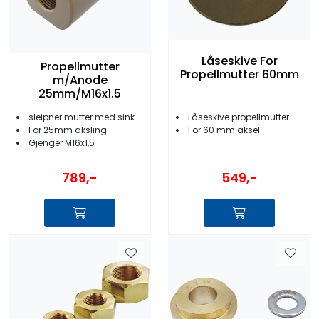
Låseskive For
Propellmutter
Propellmutter 60mm
m/Anode
25mm/M16x1.5
sleipner mutter med sink
Låseskive propellmutter
For 25mm aksling
For 60 mm aksel
Gjenger M16x1,5
789,-
549,-