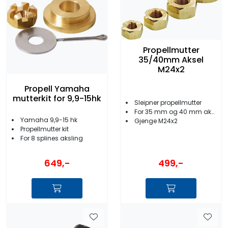
Propellmutter
35/40mm Aksel
M24x2
Propell Yamaha
mutterkit for 9,9-15hk
Sleipner propellmutter
For 35 mm og 40 mm aksel
Yamaha 9,9-15 hk
Gjenge M24x2
Propellmutter kit
For 8 splines aksling
499,-
649,-