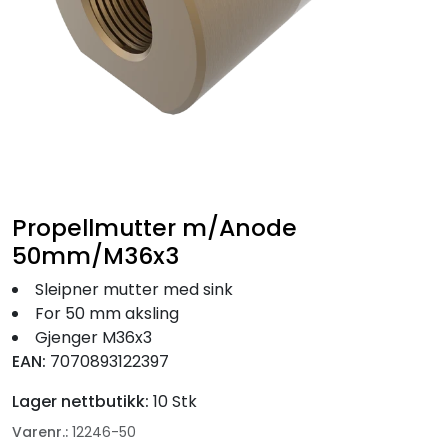
Fortøyning
Fritid/Sikkerhet
Båtpleie/Opplag
Seil
Propellmutter m/Anode
Nyheter
50mm/M36x3
Sleipner mutter med sink
For 50 mm aksling
Gjenger M36x3
EAN:
7070893122397
Lager nettbutikk:
10 Stk
Varenr.:
12246-50