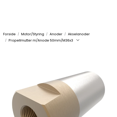
Skip to main content
Elektronikk
Forside
Motor/Styring
Anoder
Akselanoder
Elektrisk
Propellmutter m/Anode 50mm/M36x3
Bygg/Innredning
Komfort
VVS
Motor/Styring