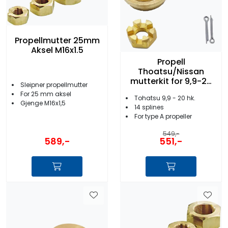
Propellmutter 25mm
Aksel M16x1.5
Propell
Thoatsu/Nissan
mutterkit for 9,9-20
Sleipner propellmutter
Hk
For 25 mm aksel
Tohatsu 9,9 - 20 hk.
Gjenge M16x1,5
14 splines
For type A propeller
549,-
589,-
551,-