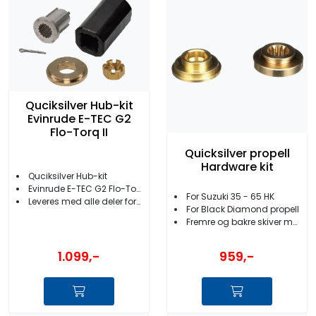
Quciksilver Hub-kit
Evinrude E-TEC G2
Flo-Torq II
Quicksilver propell
Hardware kit
Quciksilver Hub-kit
Evinrude E-TEC G2 Flo-Torq II
For Suzuki 35 - 65 HK
Leveres med alle deler for å installere propellen
For Black Diamond propell
Fremre og bakre skiver medfølger
1.099,-
959,-