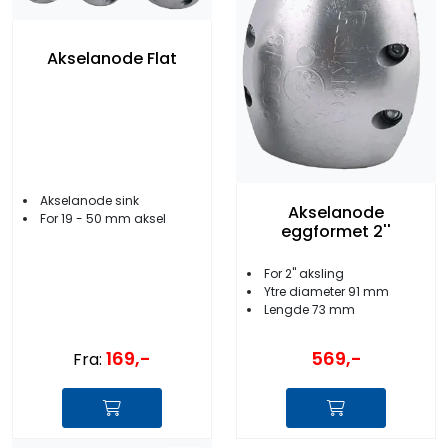
Akselanode Flat
Akselanode sink
Akselanode
For 19 - 50 mm aksel
eggformet 2''
For 2'' aksling
Ytre diameter 91 mm
Lengde 73 mm
169,-
569,-
Fra: