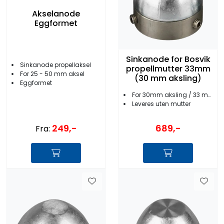
Akselanode
Eggformet
Sinkanode for Bosvik
Sinkanode propellaksel
propellmutter 33mm
For 25 - 50 mm aksel
(30 mm aksling)
Eggformet
For 30mm aksling / 33 mm mutter
Leveres uten mutter
249,-
689,-
Fra: