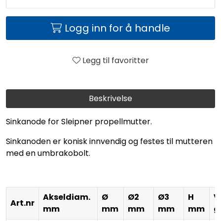
Logg inn for å handle
Legg til favoritter
Beskrivelse
Sinkanode for Sleipner propellmutter.
Sinkanoden er konisk innvendig og festes til mutteren
med en umbrakobolt.
Akseldiam.
Ø
Ø2
Ø3
H
V
Art.nr
mm
mm
mm
mm
mm
g