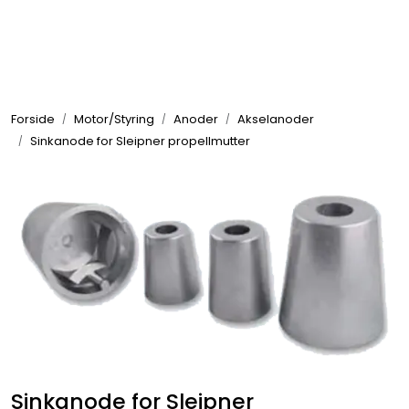
Skip to main content
Elektronikk
Forside
Motor/Styring
Anoder
Akselanoder
Elektrisk
Sinkanode for Sleipner propellmutter
Bygg/Innredning
Komfort
VVS
Motor/Styring
Sinkanode for Sleipner