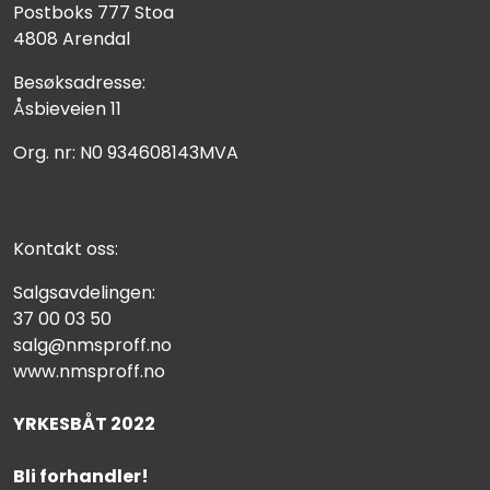
Postboks 777 Stoa
4808 Arendal
Besøksadresse:
Åsbieveien 11
Org. nr: N0 934608143MVA
Kontakt oss:
Salgsavdelingen:
37 00 03 50
salg@nmsproff.no
www.nmsproff.no
YRKESBÅT 2022
Bli forhandler!