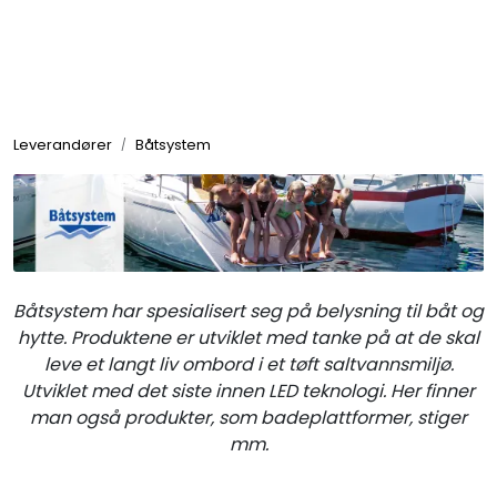
Skip to main content
Elektronikk
Leverandører
Båtsystem
Elektrisk
Bygg/Innredning
Komfort
Båtsystem har spesialisert seg på belysning til båt og
hytte. Produktene er utviklet med tanke på at de skal
leve et langt liv ombord i et tøft saltvannsmiljø.
VVS
Utviklet med det siste innen LED teknologi. Her finner
man også produkter, som badeplattformer, stiger
Motor/Styring
mm.