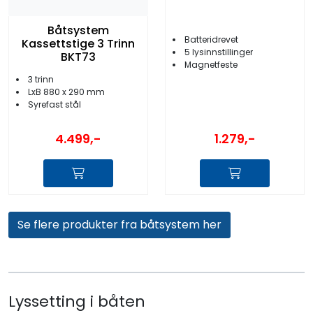
Båtsystem
Batteridrevet
Kassettstige 3 Trinn
5 lysinnstillinger
BKT73
Magnetfeste
3 trinn
LxB 880 x 290 mm
Syrefast stål
4.499,-
1.279,-
Se flere produkter fra båtsystem her
Lyssetting i båten