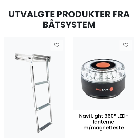
Fortøyning
UTVALGTE PRODUKTER FRA
Fritid/Sikkerhet
BÅTSYSTEM
Båtpleie/Opplag
Seil
Nyheter
Navi Light 360° LED-
lanterne
m/magnetfeste