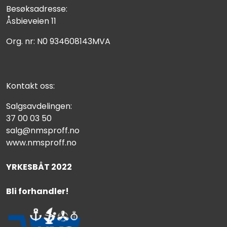
Besøksadresse:
Åsbieveien 11
Org. nr: N0 934608143MVA
Kontakt oss:
Salgsavdelingen:
37 00 03 50
salg@nmsproff.no
www.nmsproff.no
YRKESBÅT 2022
Bli forhandler!