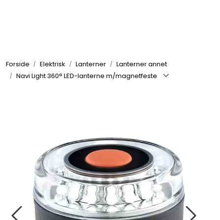
Skip to main content
Elektronikk
Forside
Elektrisk
Lanterner
Lanterner annet
Elektrisk
Navi Light 360° LED-lanterne m/magnetfeste
Bygg/Innredning
Komfort
VVS
Motor/Styring