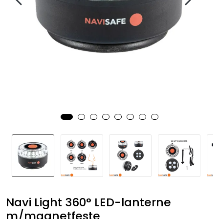
Fortøyning
Fritid/Sikkerhet
Båtpleie/Opplag
Seil
Nyheter
Navi Light 360° LED-lanterne
m/magnetfeste