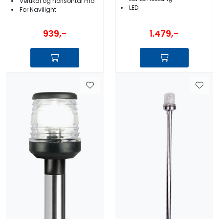
Vertikal og horisontal montasje
LED
For Navilight
1.479,-
939,-