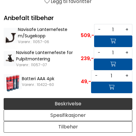
Legg til favoritter
Anbefalt tilbehør
-
+
Navisafe Lanternefeste
509,-
m/Sugekopp
Varenr.: 11057-06
-
+
Navisafe Lanternefeste for
239,-
Pulpitmontering
Varenr.: 11057-07
-
+
Batteri AAA 4pk
49,-
Varenr.: 10422-60
Beskrivelse
Spesifikasjoner
Tilbehør