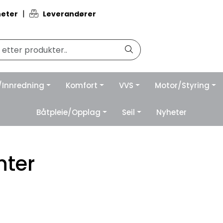
|
eter
Leverandører
/Innredning
Komfort
VVS
Motor/Styring
Båtpleie/Opplag
Seil
Nyheter
nter