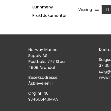
Bunnmeny
Visning
Fraktdokumenter
Norway Marine
Kontak
Supply AS
Salgsa
Postboks 777 Stoa
37 00
4808 Arendal
salg@
Besøksadresse:
www.n
Åsbieveien 11
Org. nr: N0
934608143MVA