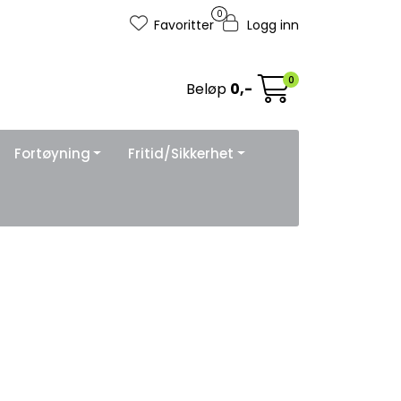
0
Favoritter
Logg inn
0
Beløp
0,-
Fortøyning
Fritid/Sikkerhet