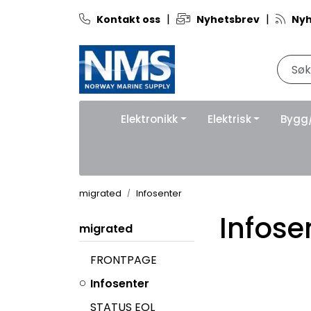
Skip to main content
|
|
Kontakt oss
Nyhetsbrev
Nyh
Elektronikk
Elektrisk
Bygg
migrated
Infosenter
Infose
migrated
FRONTPAGE
Infosenter
STATUS EOL