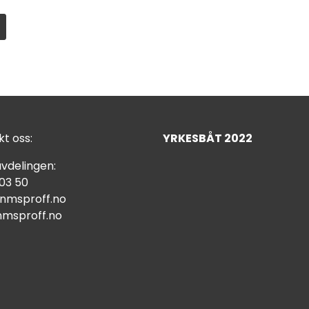
t oss:
YRKESBÅT 2022
vdelingen:
 03 50
nmsproff.no
msproff.no