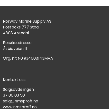
Fortøyning
Fritid/Sikkerhet
Norway Marine Supply AS
Postboks 777 Stoa
Båtpleie/Opplag
4808 Arendal
Besøksadresse:
Seil
Åsbieveien 11
Org. nr: N0 934608143MVA
Nyheter
Kontakt oss:
Salgsavdelingen:
37 00 03 50
salg@nmsproff.no
www.nmsproff.no