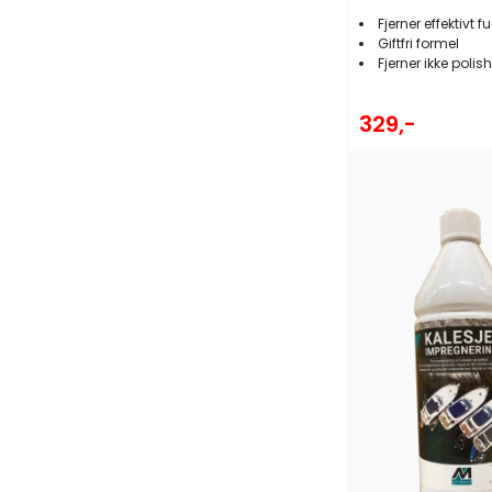
Fjerner effektivt fugle- og
Giftfri formel
Fjerner ikke polis
329,-