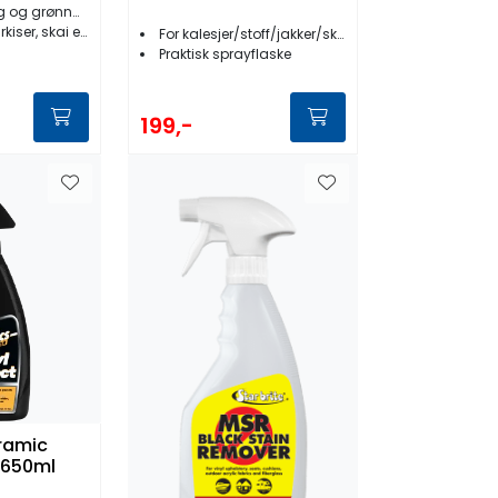
og grønnalger
iser, skai etc.
For kalesjer/stoff/jakker/sko/telt etc.
Praktisk sprayflaske
199,-
eramic
t 650ml