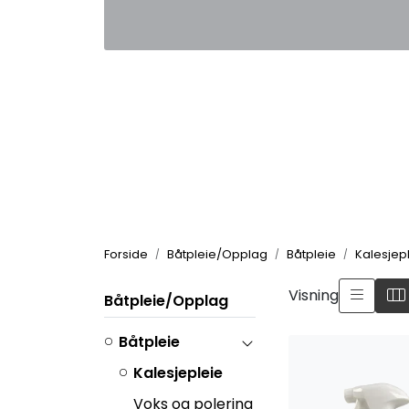
Skip to main content
|
|
Kontakt oss
Nyhetsbrev
Nyh
Forside
Båtpleie/Opplag
Båtpleie
Kalesjep
Visning
Båtpleie/Opplag
Båtpleie
Kalesjepleie
Voks og polering