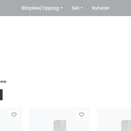
|
Båtpleie/Opplag
Seil
Nyheter
eter
Leverandører
leie