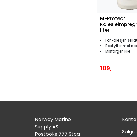
M-Protect
Kalesjeimpregn
liter
For kalesjer, seild
Beskytter mot so
Misfarger ikke
189,-
Norway Marine
Kontak
Supply AS
Salgsa
Postboks 777 Stoa