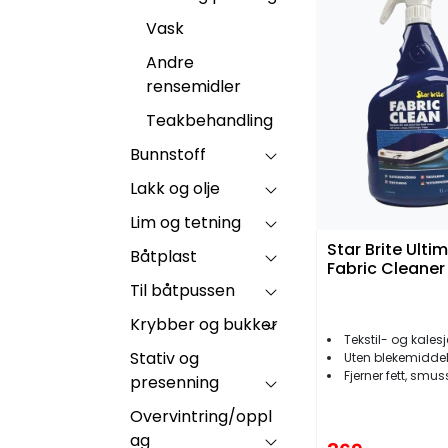
Vask
Andre
rensemidler
Teakbehandling
Bunnstoff
Lakk og olje
Lim og tetning
Star Brite Ulti
Båtplast
Fabric Cleaner
Til båtpussen
Krybber og bukker
Tekstil- og kales
Stativ og
Uten blekemidde
Fjerner fett, smuss, fu
presenning
Overvintring/oppl
ag