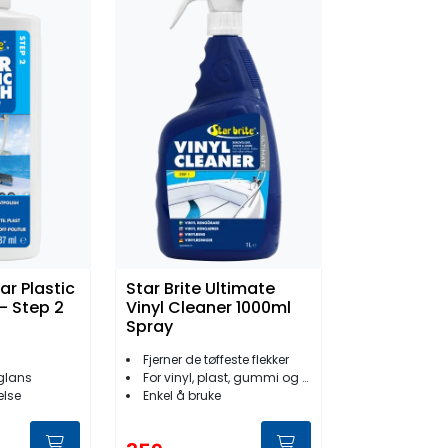
ar Plastic
Star Brite Ultimate
- Step 2
Vinyl Cleaner 1000ml
Spray
Fjerner de tøffeste flekker
 glans
For vinyl, plast, gummi og skinn
else
Enkel å bruke