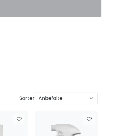
0
Favoritter
Logg inn
Sorter