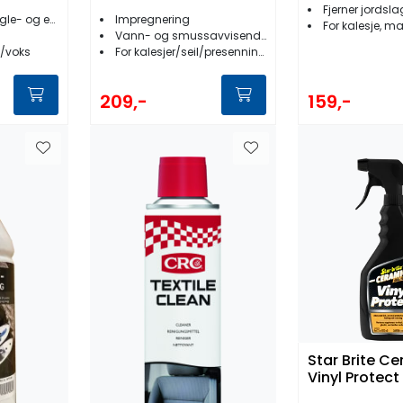
Fjerner jordslag 
 edderkoppskitt
Impregnering
For kalesje, mark
Vann- og smussavvisende
h/voks
For kalesjer/seil/presenning/bomull- og nylonstoffer
159,-
209,-
Star Brite C
Vinyl Protec