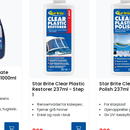
mate
 1000ml
Star Brite Clear Plastic
Star Brite Cle
Restorer 237ml - Step
Polish 237ml 
1
jerens
l
Rensemiddel for kalesjevindu og klar plast
For klarplast
gleskitt etc.
Fjerner grå hinner
Gjenoppretter
Enkel og rask i bruk
Gir UV-beskytt