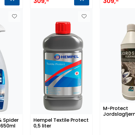
309,-
309,-
M-Protect
Jordslagfjerne
 & Spider
Hempel Textile Protect
 650ml
0,5 liter