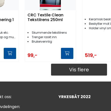
CRC Textile Clean
ering 1
Tekstilrens 250ml
Keramisk beskyttelse fo
Beskytter mot U
Holder vinyl s
uk etc.
Skummende tekstilrens
pp og mugg
Trenger raskt inn
Brukervennlig
99,-
519,-
Vis flere
t oss:
YRKESBÅT 2022
vdelingen: