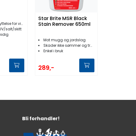
Star Brite MSR Black
Stain Remover 650ml
r vinyl/møbeltrekk
V/salt/skitt
midig
Mot mugg og jordslag
Skader ikke sømmer og tråder
Enkel i bruk
289,-
Bli forhandler!