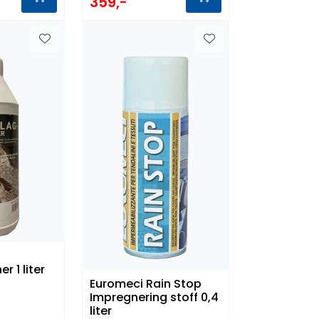
359,-
r 1 liter
Euromeci Rain Stop
Impregnering stoff 0,4
liter