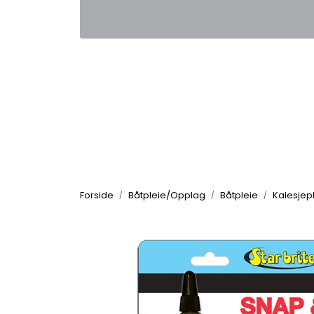
Skip to main content
|
|
Kontakt oss
Nyhetsbrev
Nyh
Forside
Båtpleie/Opplag
Båtpleie
Kalesjep