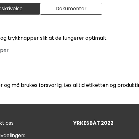
eskrivelse
Dokumenter
og trykknapper slik at de fungerer optimalt.
pper
r og må brukes forsvarlig. Les alltid etiketten og produk
t oss:
YRKESBÅT 2022
vdelingen: