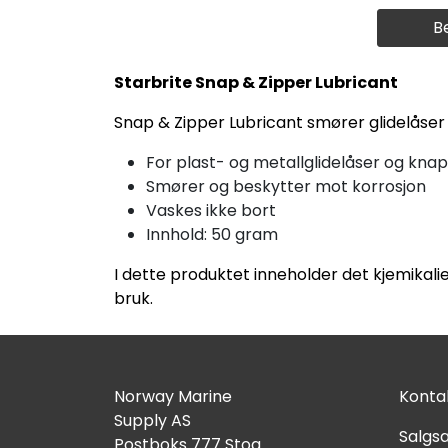
B
Starbrite Snap & Zipper Lubricant
Snap & Zipper Lubricant smører glidelåser 
For plast- og metallglidelåser og kna
Smører og beskytter mot korrosjon
Vaskes ikke bort
Innhold: 50 gram
I dette produktet inneholder det kjemikalie
bruk.
Norway Marine
Kontak
Supply AS
Salgsa
Postboks 777 Stoa