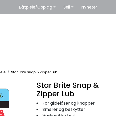
|
Båtpleie/Opplag
Seil
Nyheter
eter
Leverandører
leie
Star Brite Snap & Zipper Lub
Star Brite Snap &
Zipper Lub
For glidelåser og knapper
Smører og beskytter
Vaskes ikke bort