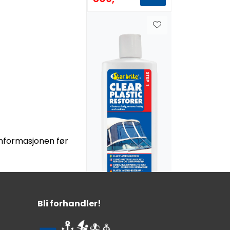
tinformasjonen før
Star Brite Clear
Bli forhandler!
Plastic Restorer
237ml - Step 1