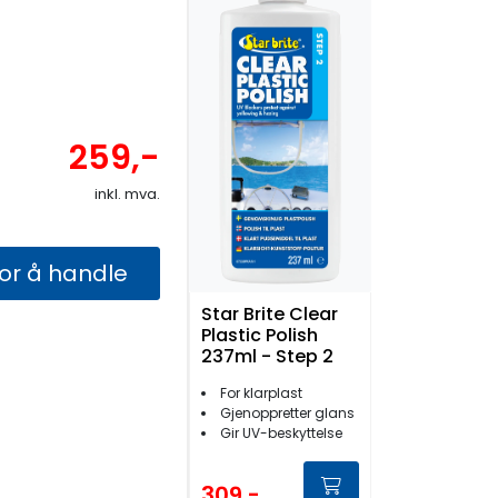
259,-
inkl. mva.
for å handle
Star Brite Clear
Plastic Polish
237ml - Step 2
For klarplast
Gjenoppretter glans
Gir UV-beskyttelse
309,-