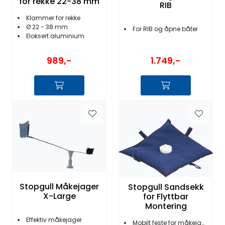
for rekke 22-38 mm
RIB
Klammer for rekke
Ø 22 - 38 mm
For RIB og åpne båter
Eloksert aluminium
989,-
1.749,-
Stopgull Måkejager
Stopgull Sandsekk
X-Large
for Flyttbar
Montering
Effektiv måkejager
Mobilt feste for måkejager