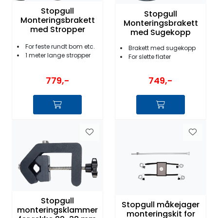
Stopgull
Stopgull
Monteringsbrakett
Monteringsbrakett
med Stropper
med Sugekopp
For feste rundt bom etc.
Brakett med sugekopp
1 meter lange stropper
For slette flater
779,-
749,-
Stopgull
Stopgull måkejager
monteringsklammer
monteringskit for