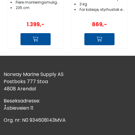
Flere monteringsmuligheter
3 kg
235 cm
For kalesje, styrhustak etc.
1.399,-
869,-
Norway Marine Supply AS
Postboks 777 Stoa
4808 Arendal
Besøksadresse:
Åsbieveien 11
Org. nr: N0 934608143MVA