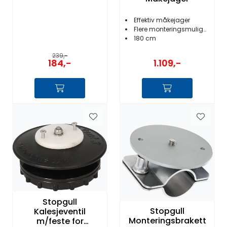
Fortøyning
Effektiv måkejager
Flere monteringsmuligheter
Fritid/Sikkerhet
180 cm
239,-
184,-
1.109,-
Båtpleie/Opplag
Seil
Nyheter
Stopgull
Stopgull
Kalesjeventil
Monteringsbrakett
m/feste for