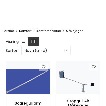
Skip to main content
Elektronikk
Forside
Komfort
Komfort diverse
Måkejager
Elektrisk
Visning
Bygg/Innredning
Sorter
Komfort
VVS
Motor/Styring
Stopgull Air
Scaregull arm
Måkejager