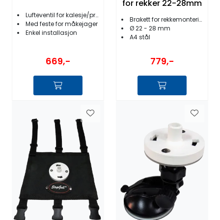
for rekker 22-28mm
Måkejager
Lufteventil for kalesje/presenning
Brakett for rekkemontering
Med feste for måkejager
Ø 22 - 28 mm
Enkel installasjon
A4 stål
669,-
779,-