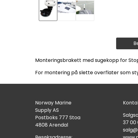
B
Monteringsbrakett med sugekopp for Stop
For montering på slette overflater som sty
Norway Marine
Kontak
Supply AS
Salgsa
Postboks 777 Stoa
37 00
4808 Arendal
salg@
Besøksadresse:
www.n