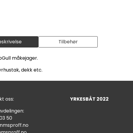
eskrivelse
Tilbehør
Gull måkejager.
rhustak, dekk etc.
t oss:
YRKESBÅT 2022
vdelingen:
 03 50
nmsproff.no
msproff.no