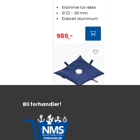
38 mm
Klammer for rekke
Ø 22 - 38 mm
Eloksert aluminium
989,-
Stopgull
Sandsekk for
Bli forhandler!
Flyttbar
Montering
Mobilt feste for måkejager
3 kg
For kalesje, styrhustak etc.