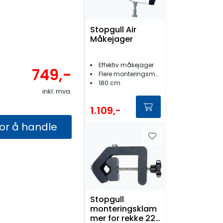
Stopgull Air
Måkejager
Effektiv måkejager
749,-
Flere monteringsmuligheter
180 cm
inkl. mva.
1.109,-
for å handle
Stopgull
monteringsklam
mer for rekke 22-