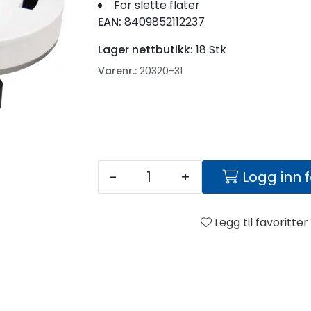
For slette flater
EAN:
8409852112237
Lager nettbutikk:
18 Stk
Varenr.:
20320-31
-
+
Logg inn 
Legg til favoritter