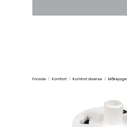
Skip to main content
|
|
Kontakt oss
Nyhetsbrev
Nyh
Forside
Komfort
Komfort diverse
Måkejage