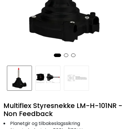
Fortøyning
Fritid/Sikkerhet
Båtpleie/Opplag
Seil
Nyheter
Multiflex Styresnekke LM-H-101NR -
Non Feedback
Planetgir og tilbakeslagssikring