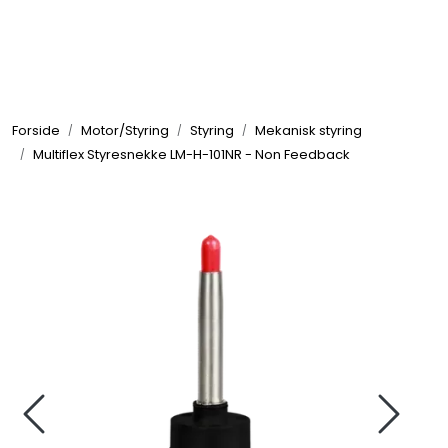
Skip to main content
Elektronikk
Forside
Motor/Styring
Styring
Mekanisk styring
Elektrisk
Multiflex Styresnekke LM-H-101NR - Non Feedback
Bygg/Innredning
Komfort
VVS
Motor/Styring