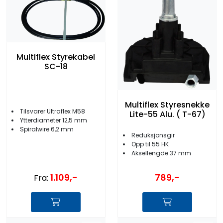
Multiflex Styrekabel
SC-18
Multiflex Styresnekke
Tilsvarer Ultraflex M58
Lite-55 Alu. ( T-67)
Ytterdiameter 12,5 mm
Spiralwire 6,2 mm
Reduksjonsgir
Opp til 55 HK
Aksellengde 37 mm
1.109,-
789,-
Fra: