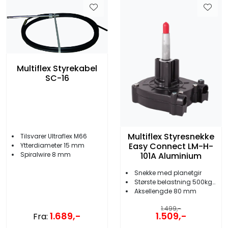
Multiflex Styrekabel
SC-16
Multiflex Styresnekke
Tilsvarer Ultraflex M66
Easy Connect LM-H-
Ytterdiameter 15 mm
Spiralwire 8 mm
101A Aluminium
Snekke med planetgir
Største belastning 500kg/150HK
Aksellengde 80 mm
1.499,-
1.689,-
1.509,-
Fra: