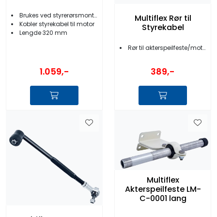
Brukes ved styrerørsmontering
Multiflex Rør til
Kobler styrekabel til motor
Styrekabel
Lengde 320 mm
Rør til akterspeilfeste/motorbrønnfeste
1.059,-
389,-
Multiflex
Akterspeilfeste LM-
C-0001 lang