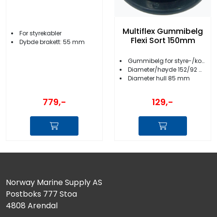
Multiflex Gummibelg
For styrekabler
Flexi Sort 150mm
Dybde brakett: 55 mm
Gummibelg for styre-/kontrollkabler
Diameter/høyde 152/92 mm
Diameter hull 85 mm
779,-
129,-
Norway Marine Supply AS
Postboks 777 Stoa
4808 Arendal