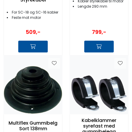
Kobler styrekabel til motor
Lengde 290 mm
For SC-18 og SC-16 kabler
Feste mot motor
509,-
799,-
Kabelklammer
Multiflex Gummibelg
syrefast med
Sort 138mm
gummibelegg