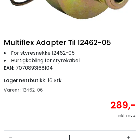
Fortøyning
Fritid/Sikkerhet
Båtpleie/Opplag
Multiflex Adapter Til 12462-05
For styresnekke 12462-05
Seil
Hurtigkobling for styrekabel
EAN:
7070893168104
Nyheter
Lager nettbutikk:
16 Stk
Varenr.:
12462-06
289,-
inkl. mva.
-
+