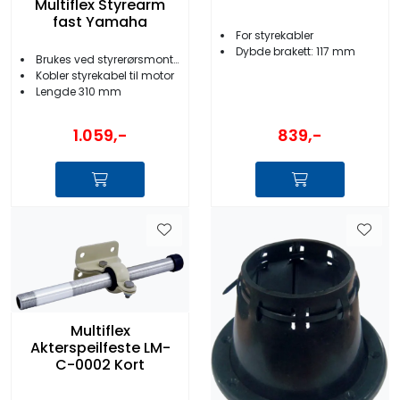
Multiflex Styrearm
fast Yamaha
For styrekabler
Dybde brakett: 117 mm
Brukes ved styrerørsmontering
Kobler styrekabel til motor
Lengde 310 mm
1.059,-
839,-
Multiflex
Akterspeilfeste LM-
C-0002 Kort