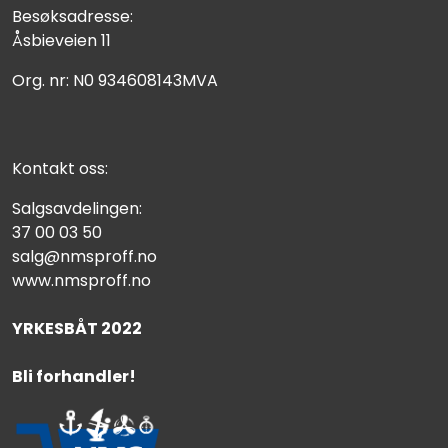
Besøksadresse:
Åsbieveien 11
Org. nr: N0 934608143MVA
Kontakt oss:
Salgsavdelingen:
37 00 03 50
salg@nmsproff.no
www.nmsproff.no
YRKESBÅT 2022
Bli forhandler!