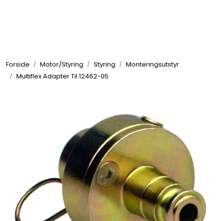
Skip to main content
Elektronikk
Forside
Motor/Styring
Styring
Monteringsutstyr
Elektrisk
Multiflex Adapter Til 12462-05
Bygg/Innredning
Komfort
VVS
Motor/Styring