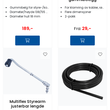
Gummibelg for styre-/kontrollkabler
For klamring av kabler, rør etc.
Diameter/høyde 138/55 mm
Flere dimensjoner
Diameter hull 18 mm
2-pakk
189,-
29,-
Fra:
Multiflex Styrearm
justerbar lengde