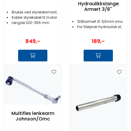
Hydraulikkslange
Armert 3/8''
Brukes ved styrerørsmontering
Kobler styrekabel til motor
Stålarmert Ø: 9,5mm innv.
Lengde 320-355 mm
For Sleipner hydraulisk styring
849,-
189,-
Multiflex lenkearm
Johnson/Omc