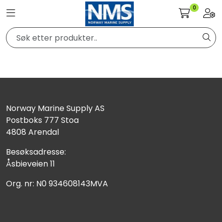
Skip to main content
0
Toggle navigation
Togg
Elektronikk
Elektrisk
Bygg/Innredning
Norway Marine Supply AS
Postboks 777 Stoa
4808 Arendal
Komfort
Besøksadresse:
VVS
Åsbieveien 11
Org. nr: N0 934608143MVA
Motor/Styring