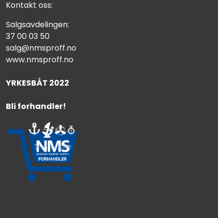
Fortøyning
Kontakt oss:
Salgsavdelingen:
Fritid/Sikkerhet
37 00 03 50
salg@nmsproff.no
www.nmsproff.no
Båtpleie/Opplag
YRKESBÅT 2022
Seil
Bli forhandler!
Nyheter