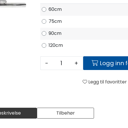
60cm
75cm
90cm
120cm
-
+
Logg inn 
Legg til favoritter
eskrivelse
Tilbehør