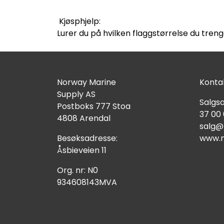
Kjøsphjelp:
Lurer du på hvilken flaggstørrelse du treng
Norway Marine
Kontak
Supply AS
Salgsa
Postboks 777 Stoa
37 00
4808 Arendal
salg@
Besøksadresse:
www.n
Åsbieveien 11
Org. nr: N0
934608143MVA