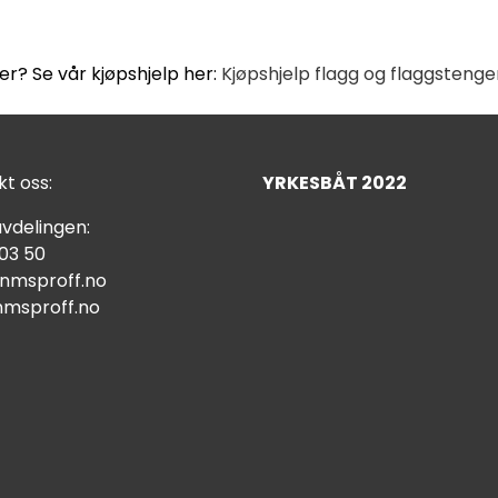
er? Se vår kjøpshjelp her:
Kjøpshjelp flagg og flaggstenge
t oss:
YRKESBÅT 2022
vdelingen:
 03 50
nmsproff.no
msproff.no