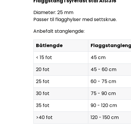
Flaggstang i syrefast stål AISI316
Diameter: 25 mm
Passer til flagghylser med settskrue.
Anbefalt stanglengde:
Båtlengde
Flaggstanglen
< 15 fot
45 cm
20 fot
45 - 60 cm
25 fot
60 - 75 cm
30 fot
75 - 90 cm
35 fot
90 - 120 cm
>40 fot
120 - 150 cm