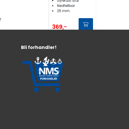
Syrefast stål
Nedfellbar
25 mm
r
369,-
Bli forhandler!
Flaggholder
Vinklet
Toppmontert
25mm Syrefast
Syrefast stål
Vinklet
25mm
519,-