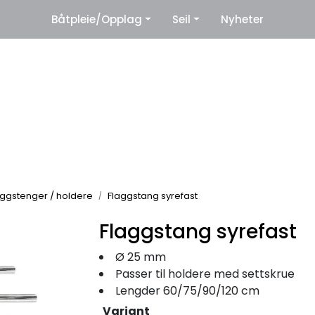
|
Båtpleie/Opplag
Seil
Nyheter
eter
Leverandører
laggstenger / holdere
Flaggstang syrefast
Flaggstang syrefast
Ø 25 mm
Passer til holdere med settskrue
Lengder 60/75/90/120 cm
Variant