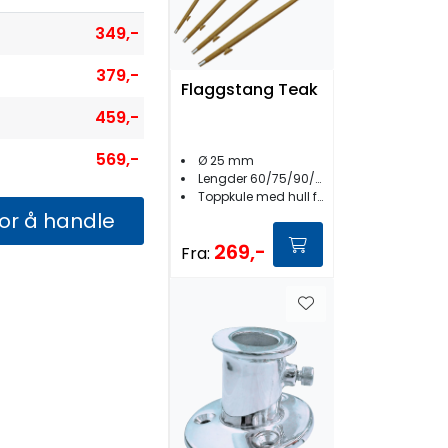
349,-
379,-
Flaggstang Teak
459,-
569,-
Ø 25 mm
Lengder 60/75/90/120 cm
Toppkule med hull for line
for å handle
269,-
Fra: