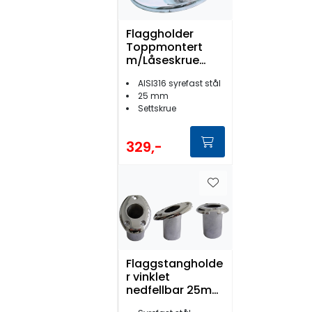
Flaggholder
Toppmontert
m/Låseskrue
Syrefast 25mm
AISI316 syrefast stål
25 mm
Settskrue
329,-
Flaggstangholde
r vinklet
nedfellbar 25mm
AISI316