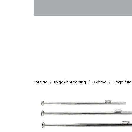
Skip to main content
|
|
Kontakt oss
Nyhetsbrev
Nyh
Forside
Bygg/Innredning
Diverse
Flagg / f