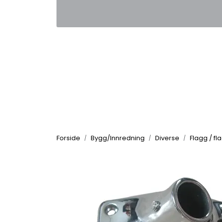
Skip to main content
|
|
Kontakt oss
Nyhetsbrev
Nyh
Forside
Bygg/Innredning
Diverse
Flagg / f