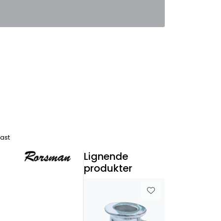
0
Favoritter
Logg inn
ast
Lignende
produkter