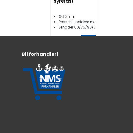
syrefast
Ø 25 mm
Passer til holdere med settskrue
Lengder 60/75/90/120 cm
349,-
Fra:
Bli forhandler!
Flaggstangholde
r vinklet
nedfellbar 25mm
AISI316
Syrefast stål
Nedfellbar
25 mm