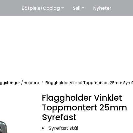
|
Båtpleie/Opplag
Seil
Nyheter
eter
Leverandører
laggstenger / holdere
Flaggholder Vinklet Toppmontert 25mm Syref
Flaggholder Vinklet
Toppmontert 25mm
Syrefast
Syrefast stål