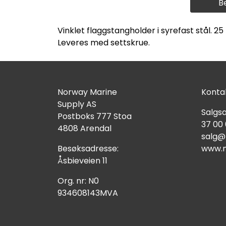
B
Vinklet flaggstangholder i syrefast stål. 2
Leveres med settskrue.
Norway Marine
Kontak
Supply AS
Salgsa
Postboks 777 Stoa
37 00
4808 Arendal
salg@
Besøksadresse:
www.n
Åsbieveien 11
Org. nr: N0
934608143MVA