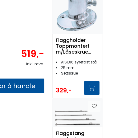
Flaggholder
Toppmontert
519,-
m/Låseskrue
Syrefast 25mm
AISI316 syrefast stål
inkl. mva.
25 mm
Settskrue
for å handle
329,-
Flaggstang