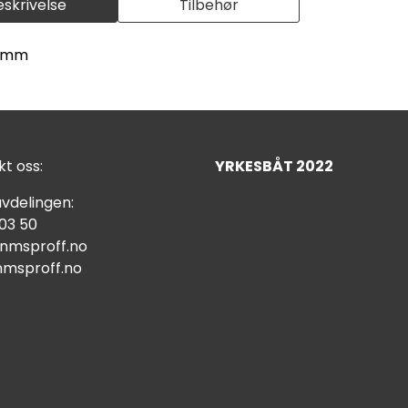
eskrivelse
Tilbehør
5 mm
t oss:
YRKESBÅT 2022
vdelingen:
 03 50
nmsproff.no
msproff.no