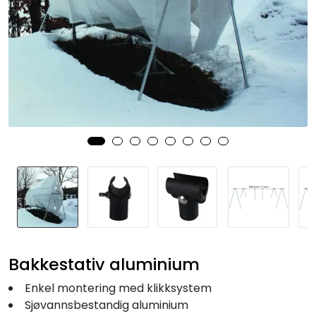
Fortøyning
Fritid/Sikkerhet
Båtpleie/Opplag
Seil
Nyheter
Bakkestativ aluminium
Enkel montering med klikksystem
Sjøvannsbestandig aluminium