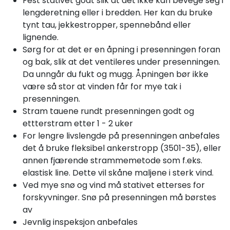
Fest stativet godt slik at det ikke kan bevege seg i
lengderetning eller i bredden. Her kan du bruke
tynt tau, jekkestropper, spennebånd eller
lignende.
Sørg for at det er en åpning i presenningen foran
og bak, slik at det ventileres under presenningen.
Da unngår du fukt og mugg. Åpningen bør ikke
være så stor at vinden får for mye tak i
presenningen.
Stram tauene rundt presenningen godt og
ettterstram etter 1 - 2 uker
For lengre livslengde på presenningen anbefales
det å bruke fleksibel ankerstropp (3501-35), eller
annen fjærende strammemetode som f.eks.
elastisk line. Dette vil skåne maljene i sterk vind.
Ved mye snø og vind må stativet etterses for
forskyvninger. Snø på presenningen må børstes
av
Jevnlig inspeksjon anbefales