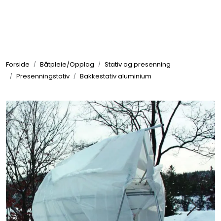
Skip to main content
Elektronikk
Forside
Båtpleie/Opplag
Stativ og presenning
Elektrisk
Presenningstativ
Bakkestativ aluminium
Bygg/Innredning
Komfort
VVS
Motor/Styring