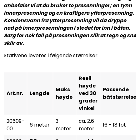
anbefaler vi at du bruker to presenninger; en tynn
innerpresenning og en kraftigere ytterpresenning.
Kondensvann fra ytterpresenning vil da dryppe
ned på innerpresenningen i stedet for inn i båten.
Sørg for nok fall på presenningen slik at regn og snø
sklir av.
Stativene leveres i følgende størrelser:
Reell
høyde
Maks
Passende
Art.nr.
Lengde
ved 30
høyde
båtstørrelse
grader
vinkel
20609-
3
ca. 2,6
6 meter
16 - 18 fot
00
meter
meter