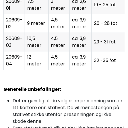
20609-
7,5
3
ca. 2,6
19 - 25 fot
01
meter
meter
meter
20609-
4,5
ca. 3,9
9 meter
26 - 28 fot
02
meter
meter
20609-
10,5
4,5
ca. 3,9
29 - 31 fot
03
meter
meter
meter
20609-
12
4,5
ca. 3,9
32 -35 fot
04
meter
meter
meter
Generelle anbefalinger:
Det er gunstig at du velger en presenning som er
litt kortere enn stativet. Da vil mønestangen på
stativet stikke utenfor presenningen og ikke
skade denne