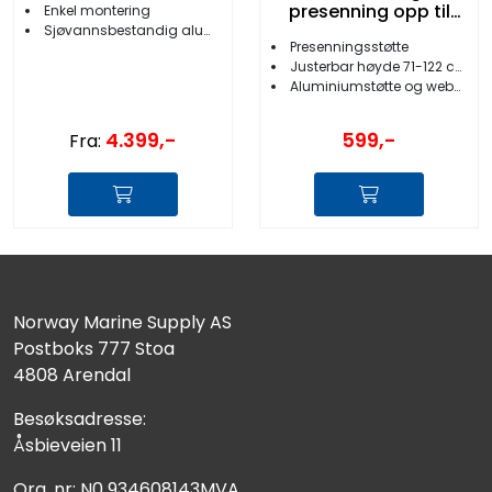
presenning opp til
Enkel montering
19fot
Sjøvannsbestandig aluminium
Presenningsstøtte
Justerbar høyde 71-122 cm
Aluminiumstøtte og webbingstropper
4.399,-
599,-
Fra:
Norway Marine Supply AS
Postboks 777 Stoa
4808 Arendal
Besøksadresse:
Åsbieveien 11
Org. nr: N0 934608143MVA