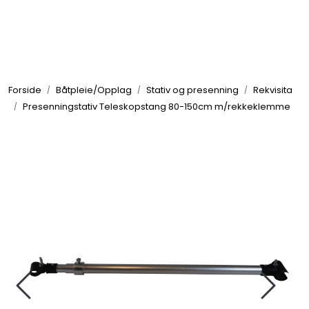
Skip to main content
Elektronikk
Forside
Båtpleie/Opplag
Stativ og presenning
Rekvisita
Elektrisk
Presenningstativ Teleskopstang 80-150cm m/rekkeklemme
Bygg/Innredning
Komfort
VVS
Motor/Styring