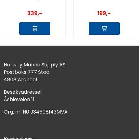
339,-
199,-
Norway Marine Supply AS
Postboks 777 Stoa
4808 Arendal
Besøksadresse:
Åsbieveien 11
Org. nr: N0 934608143MVA