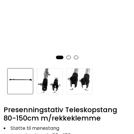
Fortøyning
Fritid/Sikkerhet
Båtpleie/Opplag
Seil
Nyheter
Presenningstativ Teleskopstang
80-150cm m/rekkeklemme
Støtte til mønestang