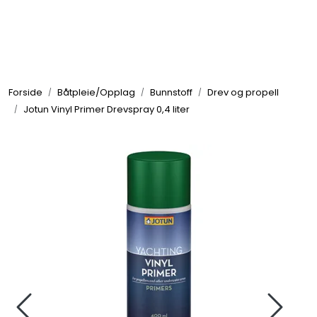
Skip to main content
Elektronikk
Forside
Båtpleie/Opplag
Bunnstoff
Drev og propell
Elektrisk
Jotun Vinyl Primer Drevspray 0,4 liter
Bygg/Innredning
Komfort
VVS
Motor/Styring