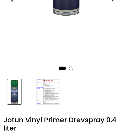
Fortøyning
Fritid/Sikkerhet
Båtpleie/Opplag
Seil
Nyheter
Jotun Vinyl Primer Drevspray 0,4
liter