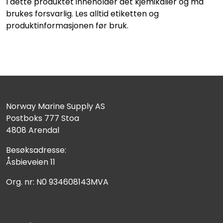
I dette produktet inneholder det kjemikalier og må
brukes forsvarlig. Les alltid etiketten og
produktinformasjonen før bruk.
Norway Marine Supply AS
Postboks 777 Stoa
4808 Arendal
Besøksadresse:
Åsbieveien 11
Org. nr: N0 934608143MVA