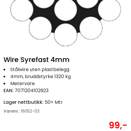
Fortøyning
Fritid/Sikkerhet
Båtpleie/Opplag
Seil
Wire Syrefast 4mm
Stålwire uten plastbelegg
Nyheter
4mm, bruddstyrke 1320 kg
Metervare
EAN:
7071204102923
Lager nettbutikk:
50+ Mtr
Varenr.:
16052-03
99,-