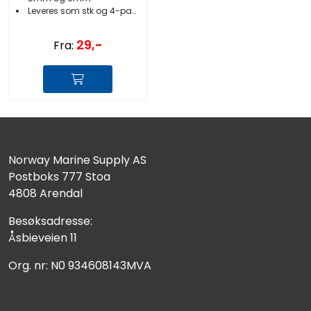
Leveres som stk og 4-pakk
29,-
Fra:
Norway Marine Supply AS
Postboks 777 Stoa
4808 Arendal
Besøksadresse:
Åsbieveien 11
Org. nr: N0 934608143MVA