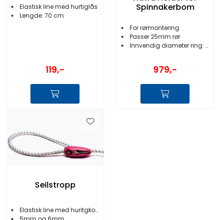
Spinnakerbom
Elastisk line med hurtiglås
Lengde: 70 cm
For rørmontering
Passer 25mm rør
Innvendig diameter ring: 90 mm
119,-
979,-
Seilstropp
Elastisk line med huritgkobling
5mm og 6mm