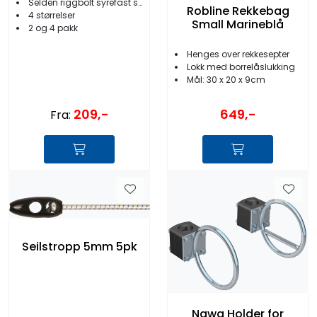
Selden riggbolt syrefast stål
Robline Rekkebag
4 størrelser
Small Marineblå
2 og 4 pakk
Henges over rekkesepter
Lokk med borrelåslukking
Mål: 30 x 20 x 9cm
209,-
649,-
Fra:
Seilstropp 5mm 5pk
Nawa Holder for