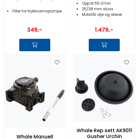
Opp til 55 l/min.
25/38 mm stuss
Filter for trykkvannspumpe
Motstår olje og diesel
349,-
1.479,-
Whale Rep.sett AK9011
Gusher Urchin
Whale Manuell