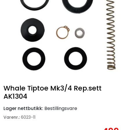
Fortøyning
Fritid/Sikkerhet
Båtpleie/Opplag
Seil
Nyheter
Whale Tiptoe Mk3/4 Rep.sett
AK1304
Lager nettbutikk:
Bestillingsvare
Varenr.:
6023-11