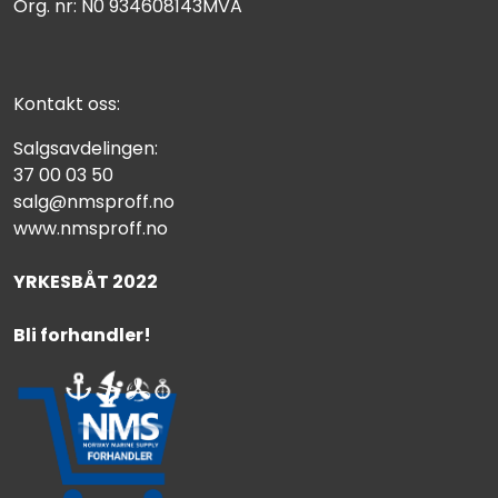
Org. nr: N0 934608143MVA
Kontakt oss:
Salgsavdelingen:
37 00 03 50
salg@nmsproff.no
www.nmsproff.no
YRKESBÅT 2022
Bli forhandler!