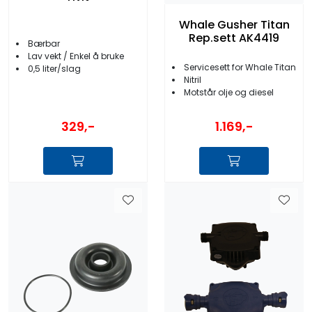
Whale Gusher Titan
Rep.sett AK4419
Bærbar
Lav vekt / Enkel å bruke
Servicesett for Whale Titan
0,5 liter/slag
Nitril
Motstår olje og diesel
329,-
1.169,-