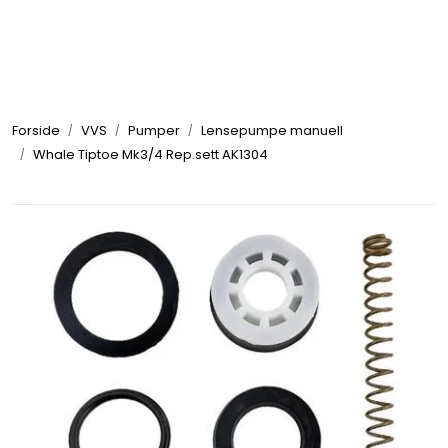
Skip to main content
Elektronikk
Forside
VVS
Pumper
Lensepumpe manuell
Elektrisk
Whale Tiptoe Mk3/4 Rep.sett AK1304
Bygg/Innredning
Komfort
VVS
Motor/Styring