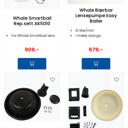
Whale Bærbar
Lensepumpe Easy
Whale Smartbail
Bailer
Rep.sett AK5010
31 liter/min
1 meter slange
For Whale Smartbail lensepumpe
909,-
679,-