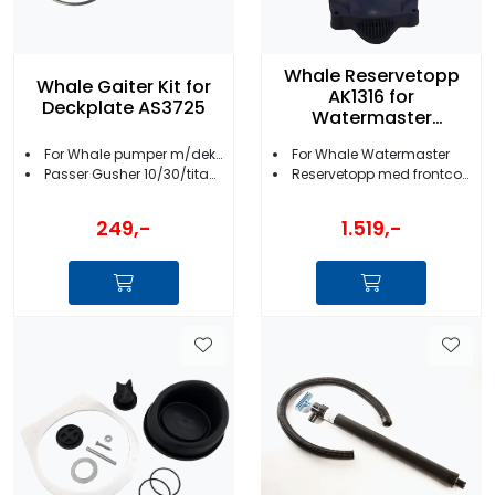
Whale Reservetopp
Whale Gaiter Kit for
AK1316 for
Deckplate AS3725
Watermaster
trykkvannspumpe
For Whale pumper m/dekksplate
For Whale Watermaster
Passer Gusher 10/30/titan/Urchin/Mk5
Reservetopp med frontcover
249,-
1.519,-