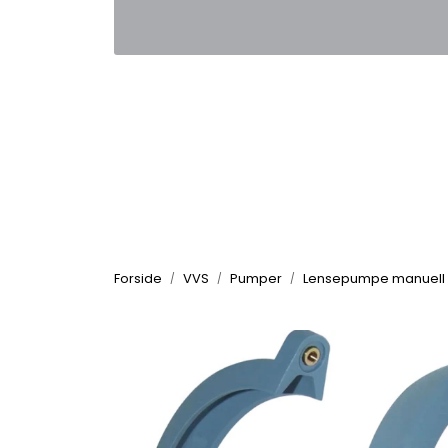
Skip to main content
|
|
Kontakt oss
Nyhetsbrev
Nyh
Forside
VVS
Pumper
Lensepumpe manuell