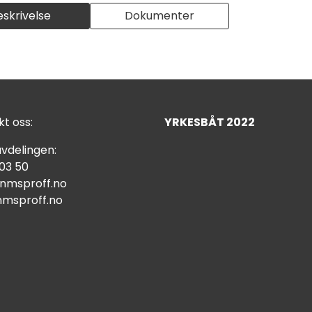
eskrivelse
Dokumenter
t oss:
YRKESBÅT 2022
vdelingen:
 03 50
nmsproff.no
msproff.no