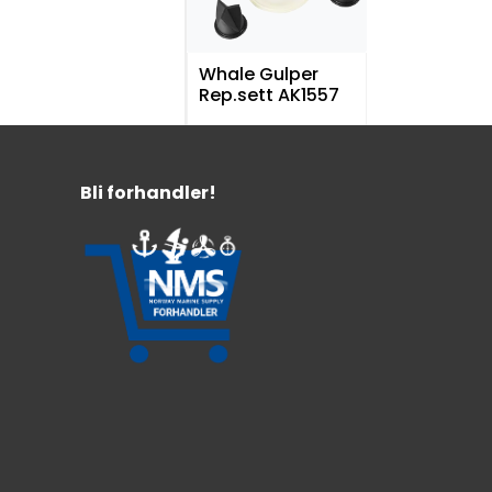
Whale Gulper
Rep.sett AK1557
Servicesett
For Whale Gulper septikpumpe
Bli forhandler!
759,-