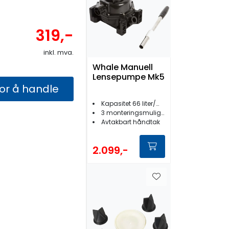
319,-
inkl. mva.
Whale Manuell
Lensepumpe Mk5
for å handle
Kapasitet 66 liter/min.
3 monteringsmuligheter
Avtakbart håndtak
2.099,-