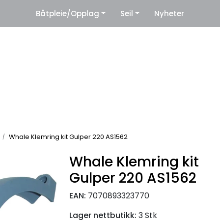
|
Båtpleie/Opplag
Seil
Nyheter
eter
Leverandører
Whale Klemring kit Gulper 220 AS1562
Whale Klemring kit
Gulper 220 AS1562
EAN:
7070893323770
Lager nettbutikk:
3 Stk