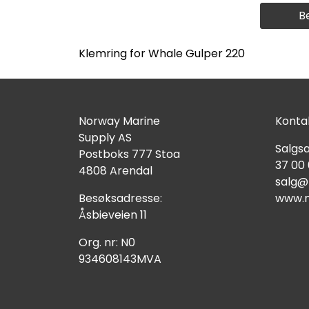
B
Klemring for Whale Gulper 220
Norway Marine
Kontak
Supply AS
Salgsa
Postboks 777 Stoa
37 00
4808 Arendal
salg@
Besøksadresse:
www.n
Åsbieveien 11
Org. nr: N0
934608143MVA