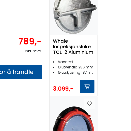
789,-
Whale
Inspeksjonsluke
inkl. mva.
TCL-2 Aluminium
Vanntett
Ø utvendig 236 mm
for å handle
Ø utskjæring 187 mm
3.099,-