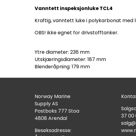
Vanntett inspeksjonluke TCL4
Kraftig, vanntett luke i polykarbonat med lå
OBS! ikke egnet for drivstofftanker.
Ytre diameter: 236 mm
Utskjæringsdiameter: 187 mm
Blenderåpning: 179 mm
Norway Marine
Kontak
Supply AS
Salgsa
Postboks 777 Stoa
37 00
4808 Arendal
salg@
Besøksadresse:
www.n