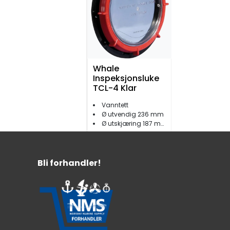
Whale
Inspeksjonsluke
TCL-4 Klar
Vanntett
Ø utvendig 236 mm
Ø utskjæring 187 mm
819,-
Bli forhandler!