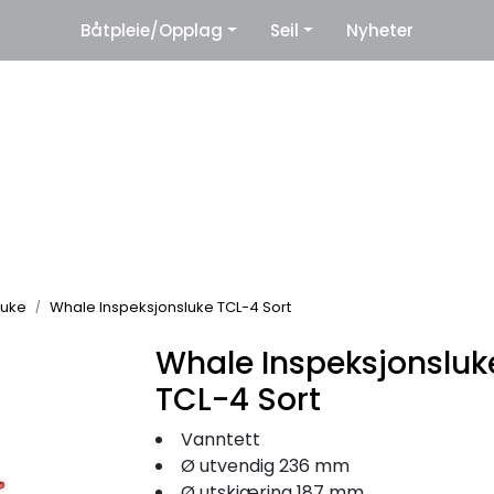
|
Båtpleie/Opplag
Seil
Nyheter
eter
Leverandører
luke
Whale Inspeksjonsluke TCL-4 Sort
Whale Inspeksjonsluk
TCL-4 Sort
Vanntett
Ø utvendig 236 mm
Ø utskjæring 187 mm