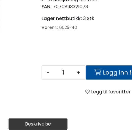
EAN:
7070893321073
Lager nettbutikk:
3 Stk
Varenr.:
6025-40
-
+
Logg inn 
Legg til favoritter
Beskrivelse