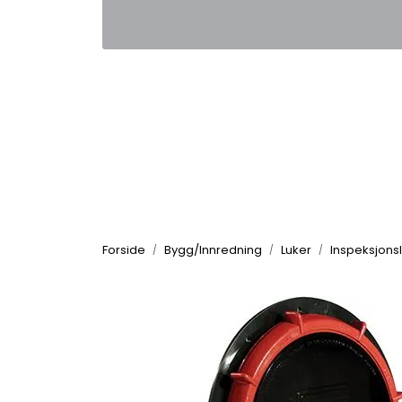
Skip to main content
|
|
Kontakt oss
Nyhetsbrev
Nyh
Forside
Bygg/Innredning
Luker
Inspeksjons