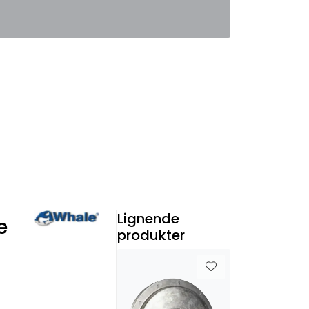
0
Favoritter
Logg inn
Lignende
e
produkter