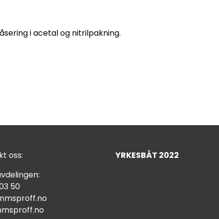
sering i acetal og nitrilpakning.
t oss:
YRKESBÅT 2022
vdelingen:
 03 50
nmsproff.no
msproff.no