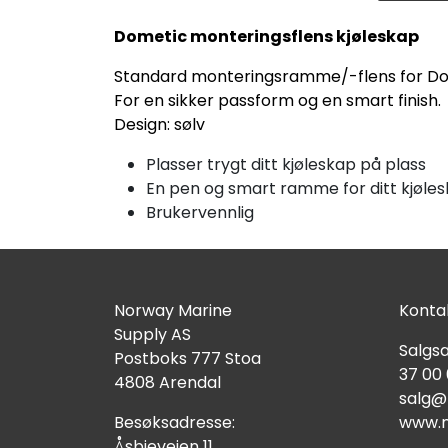
Dometic monteringsflens kjøleskap
Standard monteringsramme/-flens for Do
For en sikker passform og en smart finish.
Design: sølv
Plasser trygt ditt kjøleskap på plass
En pen og smart ramme for ditt kjøle
Brukervennlig
Norway Marine
Kontak
Supply AS
Salgsa
Postboks 777 Stoa
37 00
4808 Arendal
salg@
Besøksadresse:
www.n
Åsbieveien 11