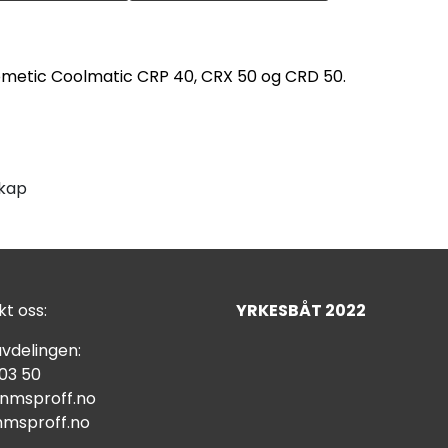
metic Coolmatic CRP 40, CRX 50 og CRD 50.
skap
t oss:
YRKESBÅT 2022
vdelingen:
 03 50
nmsproff.no
msproff.no