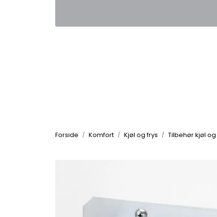
Skip to main content
|
|
Kontakt oss
Nyhetsbrev
Nyh
Forside
Komfort
Kjøl og frys
Tilbehør kjøl og