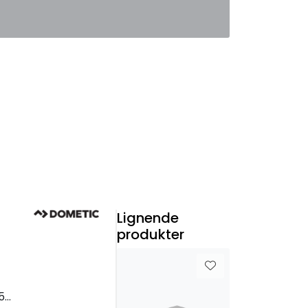
0
Favoritter
Logg inn
Lignende
produkter
0