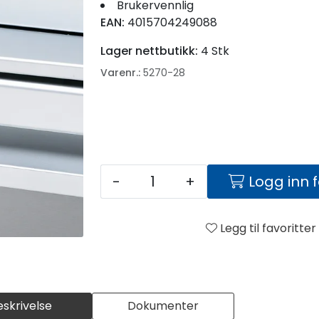
Brukervennlig
EAN:
4015704249088
Lager nettbutikk:
4 Stk
Varenr.:
5270-28
-
+
Logg inn 
Legg til favoritter
eskrivelse
Dokumenter