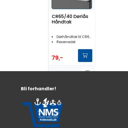
CR65/40 Dørlås
Håndtak
Dørhåndtak til CR65 kjøleskap
Reservedel
79,-
Bli forhandler!
Dometic Ramme