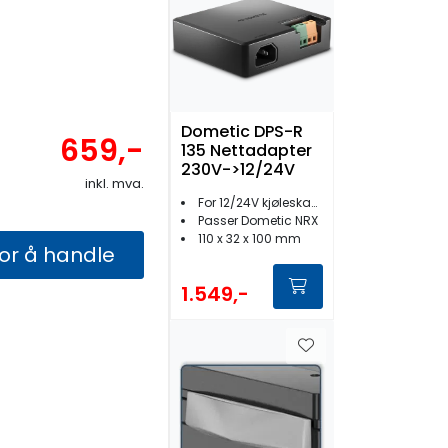
Dometic DPS-R
659,-
135 Nettadapter
230V->12/24V
inkl. mva.
For 12/24V kjøleskap til 230V nett
Passer Dometic NRX
110 x 32 x 100 mm
for å handle
1.549,-