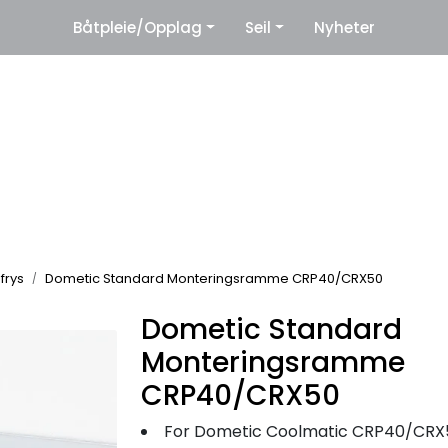
|
Båtpleie/Opplag
Seil
Nyheter
eter
Leverandører
 frys
Dometic Standard Monteringsramme CRP40/CRX50
Dometic Standard
Monteringsramme
CRP40/CRX50
For Dometic Coolmatic CRP40/CRX50/CRD5