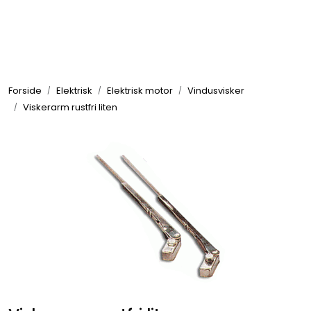
Skip to main content
Elektronikk
Forside
Elektrisk
Elektrisk motor
Vindusvisker
Elektrisk
Viskerarm rustfri liten
Bygg/Innredning
Komfort
VVS
Motor/Styring