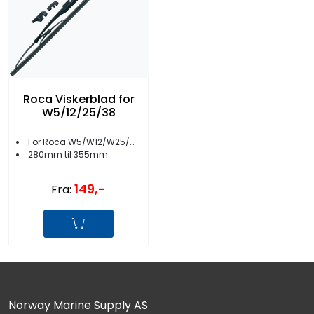
Roca Viskerblad for
W5/12/25/38
For Roca W5/W12/W25/W38
280mm til 355mm
149,-
Fra:
Norway Marine Supply AS