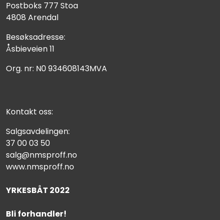
Postboks 777 Stoa
4808 Arendal
Besøksadresse:
Åsbieveien 11
Org. nr: N0 934608143MVA
Kontakt oss:
Salgsavdelingen:
37 00 03 50
salg@nmsproff.no
www.nmsproff.no
YRKESBÅT 2022
Bli forhandler!