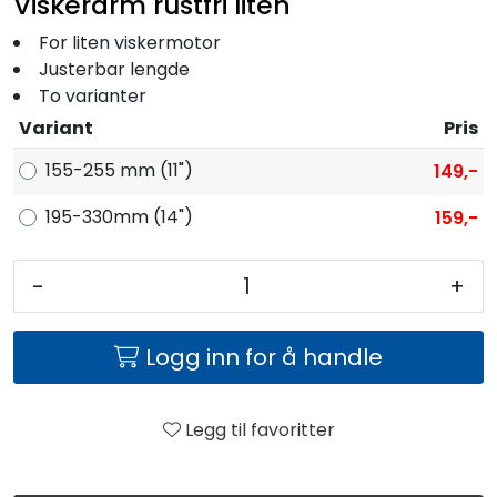
Viskerarm rustfri liten
Fortøyning
For liten viskermotor
Justerbar lengde
Fritid/Sikkerhet
To varianter
Variant
Pris
Båtpleie/Opplag
155-255 mm (11")
149,-
Seil
195-330mm (14")
159,-
Nyheter
-
+
Logg inn for å handle
Legg til favoritter