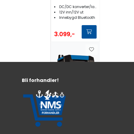
Lader
DC/DC konverter/lader
12V inn/12V ut
Innebygd Bluetooth
3.099,-
Bli forhandler!