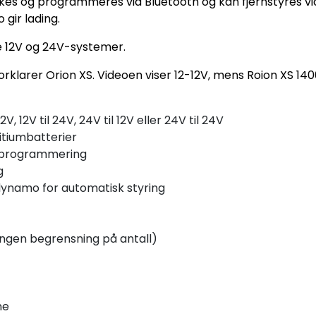
kes og programmeres via Bluetooth og kan fjernstyres vi
gir lading.
e 12V og 24V-systemer.
 forklarer Orion XS. Videoen viser 12-12V, mens Roion XS 1
 12V, 12V til 24V, 24V til 12V eller 24V til 24V
itiumbatterier
og programmering
g
t dynamo for automatisk styring
(ingen begrensning på antall)
ne