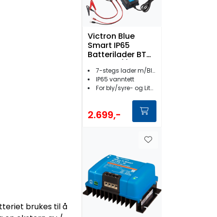
Victron Blue
Smart IP65
Batterilader BT
24V 13A (1)
7-stegs lader m/Bluetooth
IP65 vanntett
For bly/syre- og Lithium batterier
2.699,-
eriet brukes til å