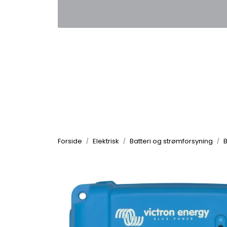
Skip to main content
|
|
Kontakt oss
Nyhetsbrev
Nyh
Forside
Elektrisk
Batteri og strømforsyning
B