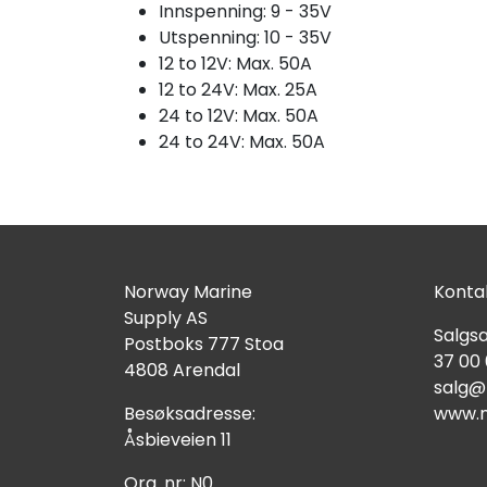
Innspenning: 9 - 35V
Utspenning: 10 - 35V
12 to 12V: Max. 50A
12 to 24V: Max. 25A
24 to 12V: Max. 50A
24 to 24V: Max. 50A
Norway Marine
Kontak
Supply AS
Salgsa
Postboks 777 Stoa
37 00
4808 Arendal
salg@
Besøksadresse:
www.n
Åsbieveien 11
Org. nr: N0