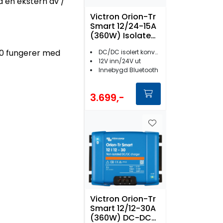
a en ekstern av /
Victron Orion-Tr
Smart 12/24-15A
(360W) Isolated
DC-DC Lader
400 fungerer med
DC/DC isolert konverter/lader
12V inn/24V ut
Innebygd Bluetooth
3.699,-
Victron Orion-Tr
Smart 12/12-30A
(360W) DC-DC