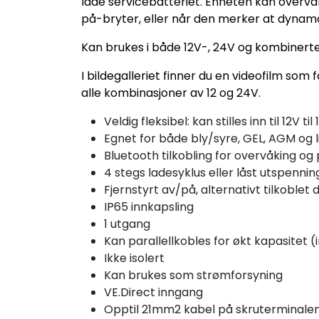
lade servicebatteriet. Enheten kan overvå
på-bryter, eller når den merker at dynamo 
Kan brukes i både 12V-, 24V og kombinert
I bildegalleriet finner du en videofilm som
alle kombinasjoner av 12 og 24V.
Veldig fleksibel: kan stilles inn til 12V til
Egnet for både bly/syre, GEL, AGM og l
Bluetooth tilkobling for overvåking 
4 stegs ladesyklus eller låst utspennin
Fjernstyrt av/på, alternativt tilkoble
IP65 innkapsling
1 utgang
Kan parallellkobles for økt kapasitet 
Ikke isolert
Kan brukes som strømforsyning
VE.Direct inngang
Opptil 21mm2 kabel på skruterminale