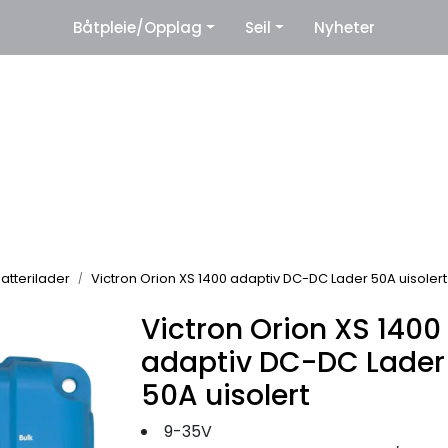
|
Båtpleie/Opplag
Seil
Nyheter
eter
Leverandører
atterilader
Victron Orion XS 1400 adaptiv DC-DC Lader 50A uisolert
Victron Orion XS 1400
adaptiv DC-DC Lader
50A uisolert
9-35V