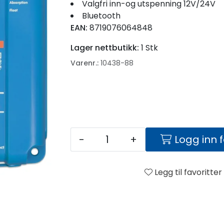
Valgfri inn-og utspenning 12V/24V
Bluetooth
EAN:
8719076064848
Lager nettbutikk:
1 Stk
Varenr.:
10438-88
-
+
Logg inn 
Legg til favoritter