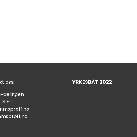
t oss:
YRKESBÅT 2022
vdelingen:
 03 50
nmsproff.no
msproff.no