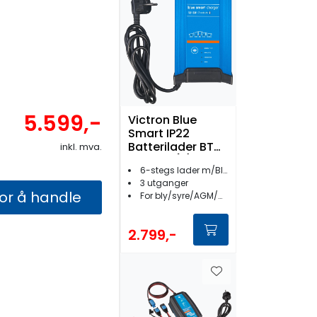
5.599,-
Victron Blue
Smart IP22
Batterilader BT
inkl. mva.
12V 30A (3)
6-stegs lader m/Bluetooth
3 utganger
for å handle
For bly/syre/AGM/GEL/Lithium batterier
2.799,-