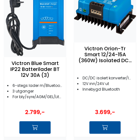
Victron Orion-Tr
Smart 12/24-15A
(360W) Isolated DC-
Victron Blue Smart
DC Lader
IP22 Batterilader BT
12V 30A (3)
DC/DC isolert konverter/lader
12V inn/24V ut
6-stegs lader m/Bluetooth
Innebygd Bluetooth
3 utganger
For bly/syre/AGM/GEL/Lithium batterier
3.699,-
2.799,-