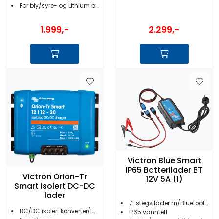
For bly/syre- og Lithium batterier
2.299,-
1.999,-
Victron Blue Smart
IP65 Batterilader BT
Victron Orion-Tr
12V 5A (1)
Smart isolert DC-DC
lader
7-stegs lader m/Bluetooth
DC/DC isolert konverter/lader
IP65 vanntett