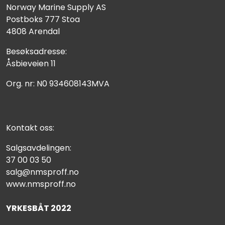
Norway Marine Supply AS
Postboks 777 Stoa
4808 Arendal
Besøksadresse:
Åsbieveien 11
Org. nr: N0 934608143MVA
Kontakt oss:
Salgsavdelingen:
37 00 03 50
salg@nmsproff.no
www.nmsproff.no
YRKESBÅT 2022