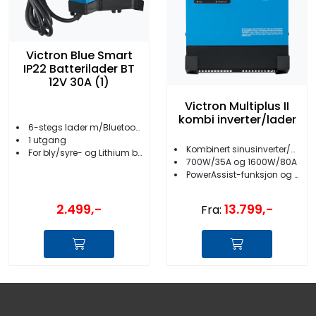
Victron Blue Smart
IP22 Batterilader BT
12V 30A (1)
Victron Multiplus II
kombi inverter/lader
6-stegs lader m/Bluetooth
1 utgang
Kombinert sinusinverter/batterilader
For bly/syre- og Lithium batterier
700W/35A og 1600W/80A
PowerAssist-funksjon og anti-islanding
2.499,-
13.799,-
Fra: