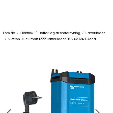
Skip to main content
Elektronikk
Forside
Elektrisk
Batteri og strømforsyning
Batterilader
Elektrisk
Victron Blue Smart IP22 Batterilader BT 24V 12A 1-kanal
Bygg/Innredning
Komfort
VVS
Motor/Styring