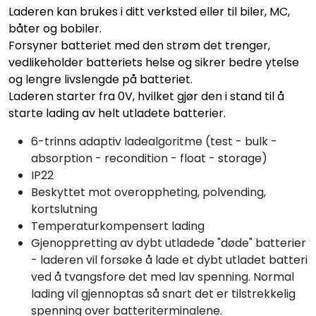
Laderen kan brukes i ditt verksted eller til biler, MC,
båter og bobiler.
Forsyner batteriet med den strøm det trenger,
vedlikeholder batteriets helse og sikrer bedre ytelse
og lengre livslengde på batteriet.
Laderen starter fra 0V, hvilket gjør den i stand til å
starte lading av helt utladete batterier.
6-trinns adaptiv ladealgoritme (test - bulk -
absorption - recondition - float - storage)
IP22
Beskyttet mot overoppheting, polvending,
kortslutning
Temperaturkompensert lading
Gjenoppretting av dybt utladede "døde" batterier
- laderen vil forsøke å lade et dybt utladet batteri
ved å tvangsfore det med lav spenning. Normal
lading vil gjennoptas så snart det er tilstrekkelig
spenning over batteriterminalene.