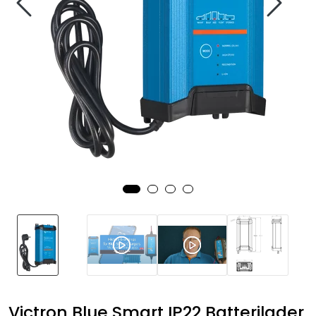
Fortøyning
Fritid/Sikkerhet
Båtpleie/Opplag
Seil
Nyheter
Victron Blue Smart IP22 Batterilader