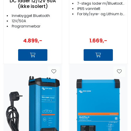
DC lader 12/12V 50A
7-stegs lader m/Bluetooth
(ikke isolert)
IP65 vanntett
For bly/syre- og Lithium batterier
Innebygget Bluetooth
12V/50A
Programmerbar
1.669,-
4.899,-