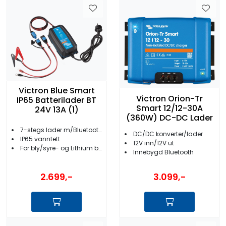
Victron Blue Smart
Victron Orion-Tr
IP65 Batterilader BT
Smart 12/12-30A
24V 13A (1)
(360W) DC-DC Lader
7-stegs lader m/Bluetooth
DC/DC konverter/lader
IP65 vanntett
12V inn/12V ut
For bly/syre- og Lithium batterier
Innebygd Bluetooth
2.699,-
3.099,-