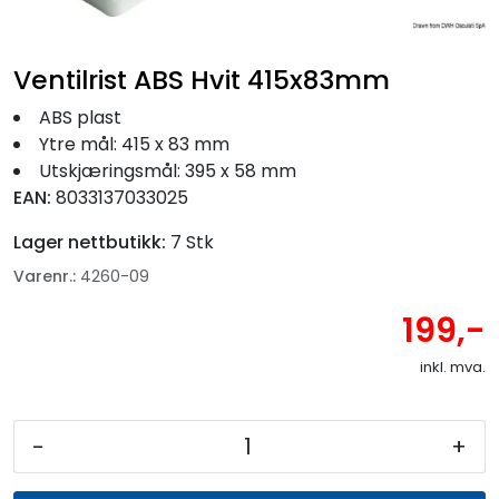
Fortøyning
Fritid/Sikkerhet
Ventilrist ABS Hvit 415x83mm
ABS plast
Båtpleie/Opplag
Ytre mål: 415 x 83 mm
Utskjæringsmål: 395 x 58 mm
EAN:
8033137033025
Seil
Lager nettbutikk:
7 Stk
Nyheter
Varenr.:
4260-09
199,-
inkl. mva.
-
+