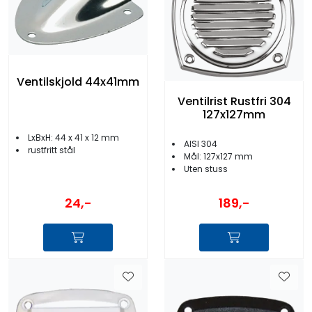
Ventilskjold 44x41mm
Ventilrist Rustfri 304
127x127mm
LxBxH: 44 x 41 x 12 mm
AISI 304
rustfritt stål
Mål: 127x127 mm
Uten stuss
24,-
189,-