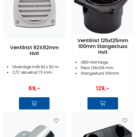
Ventilrist 125x125mm
100mm Slangestuss
Ventilrist 92X92mm
Hvit
Hvit
OBS! Hvit farge
Utvendige mål 92 x 92 mm
Flens 126x126 mm
C/C skruehull 70 mm
Slangestuss 100mm
69,-
129,-