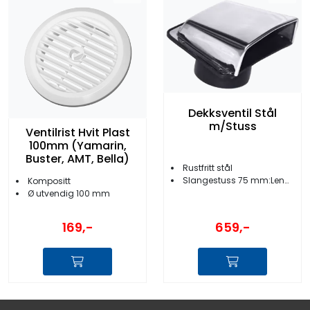
Dekksventil Stål
m/Stuss
Ventilrist Hvit Plast
100mm (Yamarin,
Buster, AMT, Bella)
Rustfritt stål
Slangestuss 75 mm:Lengde 140 mm
Kompositt
Ø utvendig 100 mm
169,-
659,-