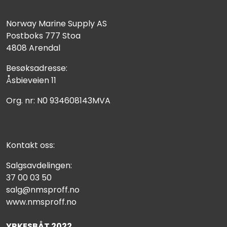
Norway Marine Supply AS
Postboks 777 Stoa
4808 Arendal
Besøksadresse:
Åsbieveien 11
Org. nr: N0 934608143MVA
Kontakt oss:
Salgsavdelingen:
37 00 03 50
salg@nmsproff.no
www.nmsproff.no
YRKESBÅT 2022