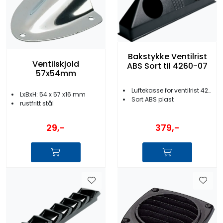
Bakstykke Ventilrist
Ventilskjold
ABS Sort til 4260-07
57x54mm
Luftekasse for ventilrist 4260-07
LxBxH: 54 x 57 x16 mm
Sort ABS plast
rustfritt stål
379,-
29,-