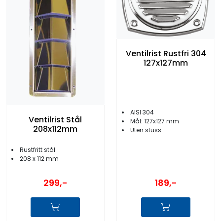
Ventilrist Rustfri 304
127x127mm
AISI 304
Ventilrist Stål
Mål: 127x127 mm
208x112mm
Uten stuss
Rustfritt stål
208 x 112 mm
189,-
299,-