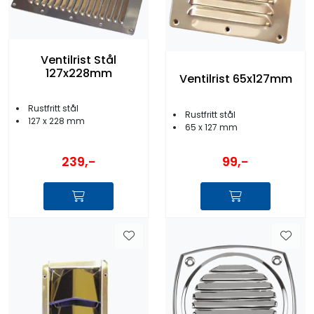
Ventilrist Stål
127x228mm
Ventilrist 65x127mm
Rustfritt stål
Rustfritt stål
127 x 228 mm
65 x 127 mm
239,-
99,-