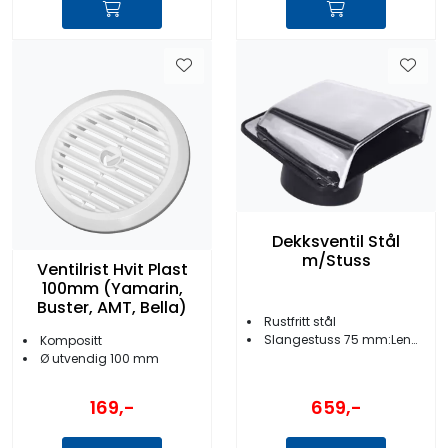
Dekksventil Stål
m/Stuss
Ventilrist Hvit Plast
100mm (Yamarin,
Buster, AMT, Bella)
Rustfritt stål
Slangestuss 75 mm:Lengde 140 mm
Kompositt
Ø utvendig 100 mm
169,-
659,-