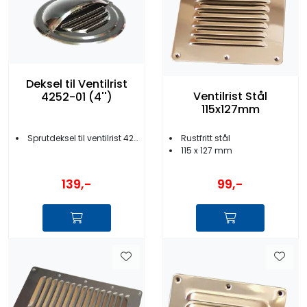
Deksel til Ventilrist
Ventilrist Stål
4252-01 (4'')
115x127mm
Rustfritt stål
Sprutdeksel til ventilrist 4252-01
115 x 127 mm
139,-
99,-