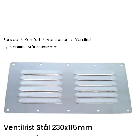
Skip to main content
Elektronikk
Forside
Komfort
Ventilasjon
Ventilrist
Elektrisk
Ventilrist Stål 230x115mm
Bygg/Innredning
Komfort
VVS
Motor/Styring
Ventilrist Stål 230x115mm