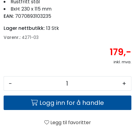
Fortøyning
Rustfritt stål
BxH: 230 x 115 mm
EAN:
7070893103235
Fritid/Sikkerhet
Lager nettbutikk:
13 Stk
Båtpleie/Opplag
Varenr.:
4271-03
179,-
Seil
inkl. mva.
Nyheter
-
+
Logg inn for å handle
Legg til favoritter