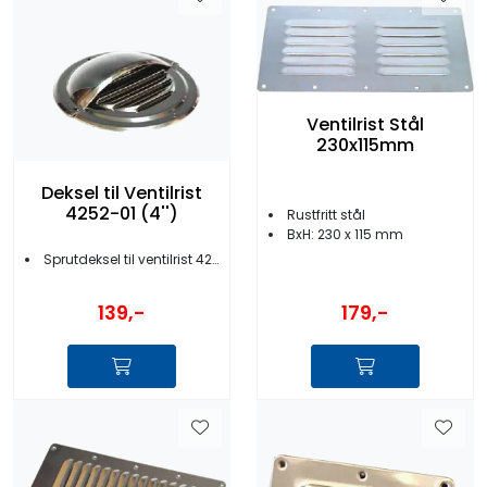
Ventilrist Stål
230x115mm
Deksel til Ventilrist
4252-01 (4'')
Rustfritt stål
BxH: 230 x 115 mm
Sprutdeksel til ventilrist 4252-01
179,-
139,-