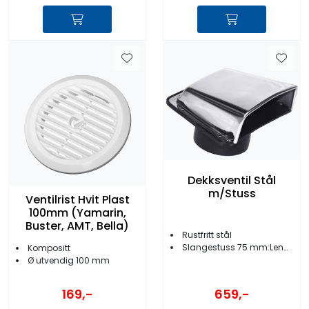
Dekksventil Stål
m/Stuss
Ventilrist Hvit Plast
100mm (Yamarin,
Buster, AMT, Bella)
Rustfritt stål
Slangestuss 75 mm:Lengde 140 mm
Kompositt
Ø utvendig 100 mm
169,-
659,-