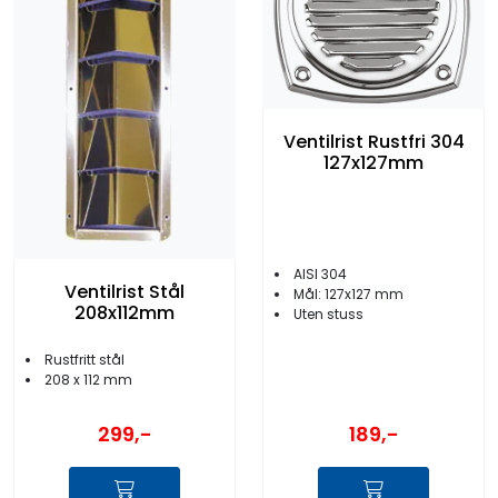
Ventilrist Rustfri 304
127x127mm
AISI 304
Ventilrist Stål
Mål: 127x127 mm
208x112mm
Uten stuss
Rustfritt stål
208 x 112 mm
189,-
299,-