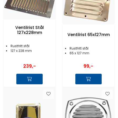
Ventilrist Stål
127x228mm
Ventilrist 65x127mm
Rustfritt stål
Rustfritt stål
127 x 228 mm
65 x 127 mm
239,-
99,-