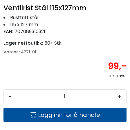
Fortøyning
Ventilrist Stål 115x127mm
Rustfritt stål
Fritid/Sikkerhet
115 x 127 mm
EAN:
7070893103211
Båtpleie/Opplag
Lager nettbutikk:
50+ Stk
Varenr.:
4271-01
Seil
99,-
Nyheter
inkl. mva.
-
+
Logg inn for å handle